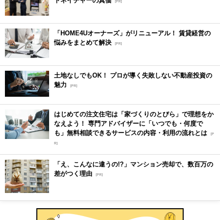
トネイチャーの真価
[PR]
「HOME4Uオーナーズ」がリニューアル！ 賃貸経営の
悩みをまとめて解決
[PR]
土地なしでもOK！ プロが導く失敗しない不動産投資の
魅力
[PR]
はじめての注文住宅は「家づくりのとびら」で理想をか
なえよう！ 専門アドバイザーに「いつでも・何度で
も」無料相談できるサービスの内容・利用の流れとは
[P
R]
「え、こんなに違うの!?」マンション売却で、数百万の
差がつく理由
[PR]