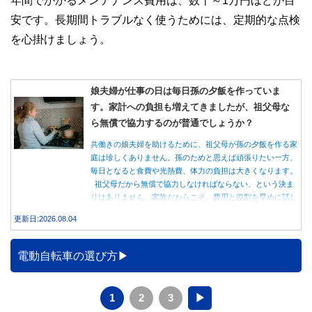
安です。長期間トラブルなく使うためには、定期的な点検
を心掛けましょう。
娘夫婦が仕事の日は毎日孫の夕飯を作っていま
す。家計への負担も増えてきましたが、祖父母な
ら無償で協力するのが普通でしょうか？
共働きの娘夫婦を助けるために、祖父母が孫の夕飯を作る家
庭は珍しくありません。孫のためと思えば頑張りたい一方、
毎日となると食費や光熱費、体力の負担は大きくなります。
祖父母だから無償で協力しなければならない、という決ま
りはありません。家族だからこそ、費用と役割を早めに話し
合うことが大切です。
更新日:2026.08.04
電動自転車の選び方
1
2
3
▶