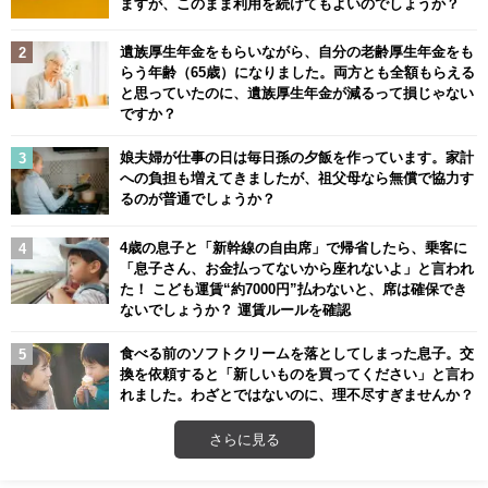
ますが、このまま利用を続けてもよいのでしょうか？
遺族厚生年金をもらいながら、自分の老齢厚生年金をも
らう年齢（65歳）になりました。両方とも全額もらえる
と思っていたのに、遺族厚生年金が減るって損じゃない
ですか？
娘夫婦が仕事の日は毎日孫の夕飯を作っています。家計
への負担も増えてきましたが、祖父母なら無償で協力す
るのが普通でしょうか？
4歳の息子と「新幹線の自由席」で帰省したら、乗客に
「息子さん、お金払ってないから座れないよ」と言われ
た！ こども運賃“約7000円”払わないと、席は確保でき
ないでしょうか？ 運賃ルールを確認
食べる前のソフトクリームを落としてしまった息子。交
換を依頼すると「新しいものを買ってください」と言わ
れました。わざとではないのに、理不尽すぎませんか？
さらに見る