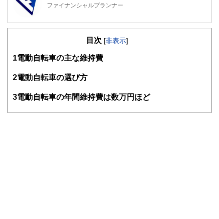
ファイナンシャルプランナー
FinancialField編集部は、金融、経済に関する記事を、日々
の暮らしにどのような影響を与えるかという視点で、お金の
目次
知識がない方でも理解できるようわかりやすく発信していま
[
非表示
]
す。
1
電動自転車の主な維持費
編集部のメンバーは、ファイナンシャルプランナーの資格取
得者を中心に「お金や暮らし」に関する書籍・雑誌の編集経
2
電動自転車の選び方
験者で構成され、企画立案から記事掲載まですべての工程に
関わることで、読者目線のコンテンツを追求しています。
3
電動自転車の年間維持費は数万円ほど
FinancialFieldの特徴は、ファイナンシャルプランナー、弁
護士、税理士、宅地建物取引士、相続診断士、住宅ローンア
ドバイザー、DCプランナー、公認会計士、社会保険労務
士、行政書士、投資アナリスト、キャリアコンサルタントな
ど150名以上の有資格者を執筆者・監修者として迎え、むず
かしく感じられる年金や税金、相続、保険、ローンなどの話
をわかりやすく発信している点です。
このように編集経験豊富なメンバーと金融や経済に精通した
執筆者・監修者による執筆体制を築くことで、内容のわかり
やすさはもちろんのこと、読み応えのあるコンテンツと確か
な情報発信を実現しています。