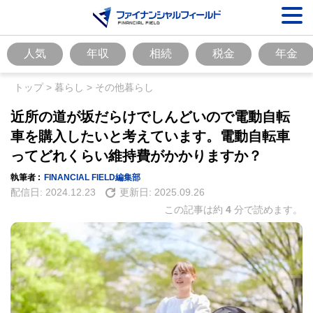
人気
年収
相続
税金
年金
トップ
>
暮らし
>
その他暮らし
近所の道が坂だらけでしんどいので電動自転
車を購入したいと考えています。電動自転車
ってどれくらい維持費がかかりますか？
執筆者 :
FINANCIAL FIELD編集部
配信日:
2024.12.23
更新日:
2025.09.26
この記事は約
4
分で読めます。