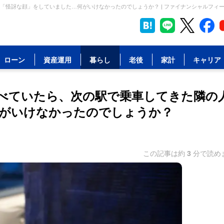
「怪訝な顔」をしていました…何がいけなかったのでしょうか？ | ファイナンシャルフィ
ローン
資産運用
暮らし
老後
家計
キャリア
べていたら、次の駅で乗車してきた隣の
がいけなかったのでしょうか？
この記事は約
3
分で読め