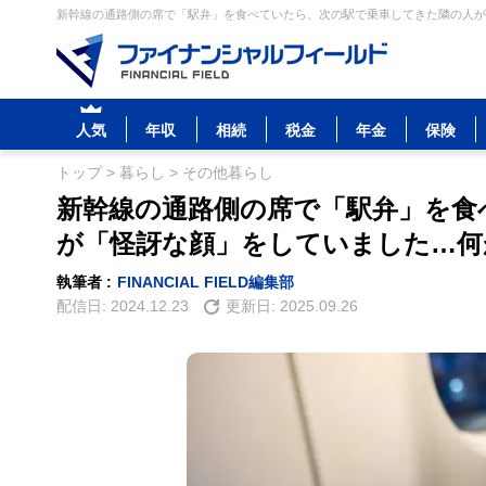
新幹線の通路側の席で「駅弁」を食べていたら、次の駅で乗車してきた隣の人が
人気
年収
相続
税金
年金
保険
トップ
>
暮らし
>
その他暮らし
新幹線の通路側の席で「駅弁」を食
が「怪訝な顔」をしていました…何
執筆者 :
FINANCIAL FIELD編集部
配信日:
2024.12.23
更新日:
2025.09.26