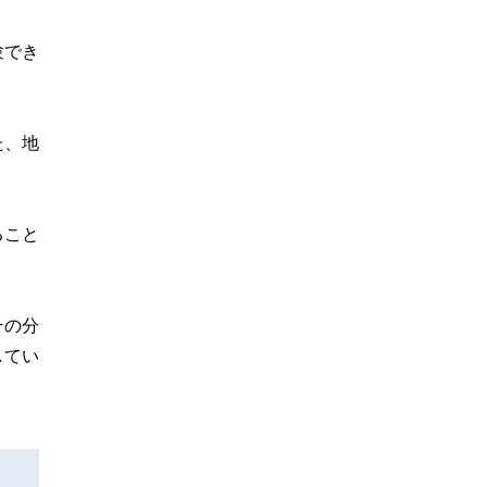
験でき
た、地
ること
その分
してい