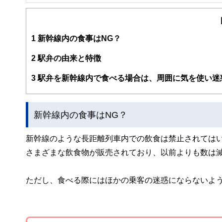
FinancialField編集部は、金融、経済に関する記
るようわかりやすく発信しています。
編集部のメンバーは、ファイナンシャルプランナーの資格
案から記事掲載まですべての工程に関わることで、読者目
1
新幹線内の食事はNG？
FinancialFieldの特徴は、ファイナンシャルプラ
2
駅弁の由来と特徴
ー、公認会計士、社会保険労務士、行政書士、投資アナリ
え、むずかしく感じられる年金や税金、相続、保険、ロー
3
駅弁を新幹線内で食べる場合は、周囲に気を使い迷
このように編集経験豊富なメンバーと金融や経済に精通し
と、読み応えのあるコンテンツと確かな情報発信を実現し
新幹線内の食事はNG？
私たちは、快適でより良い生活のアイデアを提供するお金
新幹線のような長距離列車内での飲食は禁止されては
さまざまな飲食物が販売されており、以前よりも数は
ただし、食べる際にはほかの乗客の迷惑にならないよ