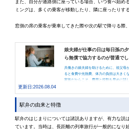
また、自分が通路側に座っている場合、いつ食べ始め
ミングは、多くの乗客が移動したり、隣に座ったりす
窓側の席の乗客が乗車してきた際や次の駅で降りる際
娘夫婦が仕事の日は毎日孫の夕
ら無償で協力するのが普通でし
共働きの娘夫婦を助けるために、祖父母
ると食費や光熱費、体力の負担は大きく
家族だからこそ、費用と役割を早めに話
更新日:2026.08.04
駅弁の由来と特徴
駅弁のはじまりについては諸説ありますが、有力な説は
ています。当時は、長距離の列車旅行が一般的になり