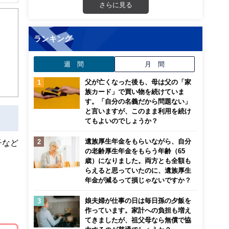
解でき
さらに見る
画立
ランキング
ンナ
週 間
月 間
迎
父が亡くなった後も、母は父の「家
こ
族カード」で買い物を続けていま
す。「自分の名義だから問題ない」
と言いますが、このまま利用を続け
てもよいのでしょうか？
遺族厚生年金をもらいながら、自分
子など
の老齢厚生年金をもらう年齢（65
歳）になりました。両方とも全額も
らえると思っていたのに、遺族厚生
年金が減るって損じゃないですか？
。
娘夫婦が仕事の日は毎日孫の夕飯を
作っています。家計への負担も増え
てきましたが、祖父母なら無償で協