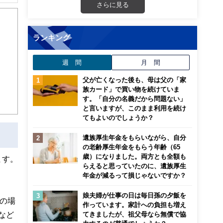
解でき
さらに見る
画立
ランキング
ンナ
週 間
月 間
迎
父が亡くなった後も、母は父の「家
こ
族カード」で買い物を続けていま
す。「自分の名義だから問題ない」
と言いますが、このまま利用を続け
てもよいのでしょうか？
遺族厚生年金をもらいながら、自分
の老齢厚生年金をもらう年齢（65
歳）になりました。両方とも全額も
ます。
らえると思っていたのに、遺族厚生
年金が減るって損じゃないですか？
娘夫婦が仕事の日は毎日孫の夕飯を
の場
作っています。家計への負担も増え
など
てきましたが、祖父母なら無償で協