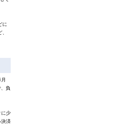
どに
ど、
毎月
で、負
クに少
ル決済