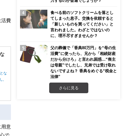
力するのが普通でしょうか？
食べる前のソフトクリームを落とし
てしまった息子。交換を依頼すると
生活費
「新しいものを買ってください」と
言われました。わざとではないの
に、理不尽すぎませんか？
父の葬儀で「香典80万円」を“母の生
活費”に使ったら、兄から「相続財産
な
だから分けろ」と言われ困惑…“喪主
は母親”でしたし、兄弟では受け取れ
ないですよね？ 香典をめぐる“税金と
とな
法律”
ん。
さらに見る
に用意
心で