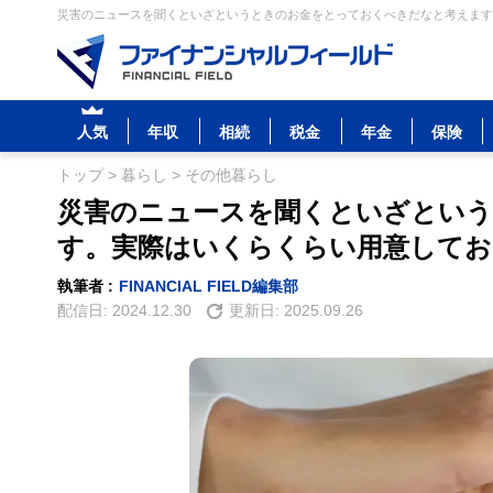
災害のニュースを聞くといざというときのお金をとっておくべきだなと考えます。
人気
年収
相続
税金
年金
保険
トップ
>
暮らし
>
その他暮らし
災害のニュースを聞くといざとい
す。実際はいくらくらい用意して
執筆者 :
FINANCIAL FIELD編集部
配信日:
2024.12.30
更新日:
2025.09.26