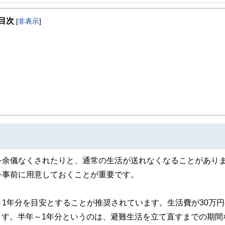
事を、日々の暮らしにどのような影響を与えるかという視点で、お金の知識がない方でも理
目次
[
非表示
]
取得者を中心に「お金や暮らし」に関する書籍・雑誌の編集経験者で構成され、企
線のコンテンツを追求しています。
ンナー、弁護士、税理士、宅地建物取引士、相続診断士、住宅ローンアドバイザー、DCプラ
スト、キャリアコンサルタントなど150名以上の有資格者を執筆者・監修者として
ンなどの話をわかりやすく発信している点です。
た執筆者・監修者による執筆体制を築くことで、内容のわかりやすさはもちろんの
ています。
のコンシェルジュを目指します。
を余儀なくされたりと、通常の生活が送れなくなることがあり
を事前に用意しておくことが重要です。
1年分を目安とすることが推奨されています。生活費が30万円
ります。半年～1年分というのは、避難生活を立て直すまでの期間