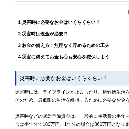
FinancialField編集部は、金融、経済に関する記
るようわかりやすく発信しています。
編集部のメンバーは、ファイナンシャルプランナーの資格
案から記事掲載まですべての工程に関わることで、読者目
1
災害時に必要なお金はいくらくらい？
FinancialFieldの特徴は、ファイナンシャルプラ
2
災害時は現金が必要!?
ー、公認会計士、社会保険労務士、行政書士、投資アナリ
え、むずかしく感じられる年金や税金、相続、保険、ロー
3
お金の備え方：無理なく貯めるための工夫
このように編集経験豊富なメンバーと金融や経済に精通し
4
災害に備えてお金も心も安心を確保しよう
と、読み応えのあるコンテンツと確かな情報発信を実現し
私たちは、快適でより良い生活のアイデアを提供するお金
災害時に必要なお金はいくらくらい？
災害時には、ライフラインが止まったり、避難所生活
そのため、最低限の生活を維持するために必要なお金
災害時などの緊急予備資金は、一般的に生活費の半年～
合は半年分で180万円、1年分の場合は360万円とな