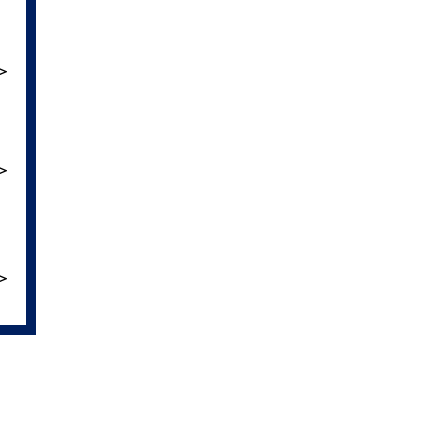
＞
＞
＞