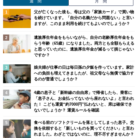
週 間
月 間
父が亡くなった後も、母は父の「家族カード」で買い物
を続けています。「自分の名義だから問題ない」と言い
ますが、このまま利用を続けてもよいのでしょうか？
遺族厚生年金をもらいながら、自分の老齢厚生年金をも
らう年齢（65歳）になりました。両方とも全額もらえる
と思っていたのに、遺族厚生年金が減るって損じゃない
ですか？
娘夫婦が仕事の日は毎日孫の夕飯を作っています。家計
への負担も増えてきましたが、祖父母なら無償で協力す
るのが普通でしょうか？
4歳の息子と「新幹線の自由席」で帰省したら、乗客に
「息子さん、お金払ってないから座れないよ」と言われ
た！ こども運賃“約7000円”払わないと、席は確保でき
ないでしょうか？ 運賃ルールを確認
食べる前のソフトクリームを落としてしまった息子。交
換を依頼すると「新しいものを買ってください」と言わ
れました。わざとではないのに、理不尽すぎませんか？