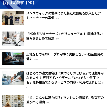
おすすめ記事【PR】
メンズウィッグの世界にまた新たな技術を投入したアー
トネイチャーの真価
[PR]
「HOME4Uオーナーズ」がリニューアル！ 賃貸経営の
悩みをまとめて解決
[PR]
土地なしでもOK！ プロが導く失敗しない不動産投資の
魅力
[PR]
はじめての注文住宅は「家づくりのとびら」で理想をか
なえよう！ 専門アドバイザーに「いつでも・何度で
も」無料相談できるサービスの内容・利用の流れとは
[P
R]
「え、こんなに違うの!?」マンション売却で、数百万の
差がつく理由
[PR]