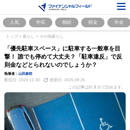
人気
年収
相続
税金
年金
トップ
>
暮らし
>
その他暮らし
「優先駐車スペース」に駐車する一般車を目
撃！ 誰でも停めて大丈夫？「駐車違反」で反
則金などとられないのでしょうか？
執筆者 :
山田麻耶
配信日:
2024.12.30
更新日:
2025.09.26
この記事は約
3
分で読めます。