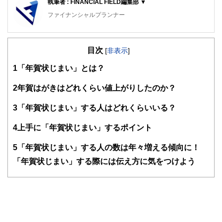
執筆者 : FINANCIAL FIELD編集部 ▼
ファイナンシャルプランナー
FinancialField編集部は、金融、経済に関する記事を、日々
の暮らしにどのような影響を与えるかという視点で、お金の
目次
知識がない方でも理解できるようわかりやすく発信していま
[
非表示
]
す。
1
「年賀状じまい」とは？
編集部のメンバーは、ファイナンシャルプランナーの資格取
得者を中心に「お金や暮らし」に関する書籍・雑誌の編集経
2
年賀はがきはどれくらい値上がりしたのか？
験者で構成され、企画立案から記事掲載まですべての工程に
関わることで、読者目線のコンテンツを追求しています。
3
「年賀状じまい」する人はどれくらいいる？
FinancialFieldの特徴は、ファイナンシャルプランナー、弁
4
上手に「年賀状じまい」するポイント
護士、税理士、宅地建物取引士、相続診断士、住宅ローンア
ドバイザー、DCプランナー、公認会計士、社会保険労務
士、行政書士、投資アナリスト、キャリアコンサルタントな
5
「年賀状じまい」する人の数は年々増える傾向に！
ど150名以上の有資格者を執筆者・監修者として迎え、むず
「年賀状じまい」する際には伝え方に気をつけよう
かしく感じられる年金や税金、相続、保険、ローンなどの話
をわかりやすく発信している点です。
このように編集経験豊富なメンバーと金融や経済に精通した
執筆者・監修者による執筆体制を築くことで、内容のわかり
やすさはもちろんのこと、読み応えのあるコンテンツと確か
な情報発信を実現しています。