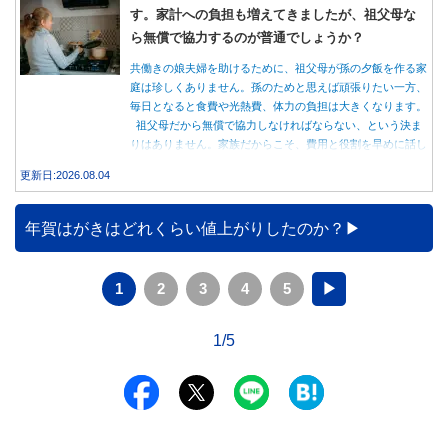
す。家計への負担も増えてきましたが、祖父母な
ら無償で協力するのが普通でしょうか？
共働きの娘夫婦を助けるために、祖父母が孫の夕飯を作る家
庭は珍しくありません。孫のためと思えば頑張りたい一方、
毎日となると食費や光熱費、体力の負担は大きくなります。
祖父母だから無償で協力しなければならない、という決ま
りはありません。家族だからこそ、費用と役割を早めに話し
合うことが大切です。
更新日:2026.08.04
年賀はがきはどれくらい値上がりしたのか？
1
2
3
4
5
▶
1/5