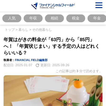
人気
年収
相続
税金
年金
トップ
>
暮らし
>
その他暮らし
年賀はがきの料金が「63円」から「85円」
へ！ 「年賀状じまい」する予定の人はどれく
らいいる？
執筆者 :
FINANCIAL FIELD編集部
配信日:
2025.01.07
更新日:
2025.09.26
この記事は約
3
分で読めます。