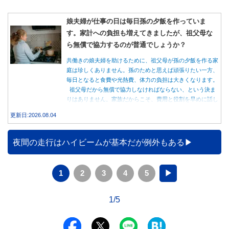
娘夫婦が仕事の日は毎日孫の夕飯を作っていま
す。家計への負担も増えてきましたが、祖父母な
ら無償で協力するのが普通でしょうか？
共働きの娘夫婦を助けるために、祖父母が孫の夕飯を作る家
庭は珍しくありません。孫のためと思えば頑張りたい一方、
毎日となると食費や光熱費、体力の負担は大きくなります。
祖父母だから無償で協力しなければならない、という決ま
りはありません。家族だからこそ、費用と役割を早めに話し
合うことが大切です。
更新日:2026.08.04
夜間の走行はハイビームが基本だが例外もある
1
2
3
4
5
▶
1/5