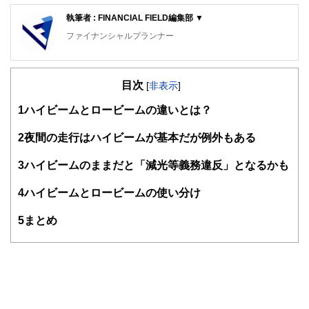
執筆者 : FINANCIAL FIELD編集部 ▼
ファイナンシャルプランナー
FinancialField編集部は、金融、経済に関する記事を、日々
の暮らしにどのような影響を与えるかという視点で、お金の
目次
知識がない方でも理解できるようわかりやすく発信していま
[
非表示
]
す。
1
ハイビームとロービームの違いとは？
編集部のメンバーは、ファイナンシャルプランナーの資格取
得者を中心に「お金や暮らし」に関する書籍・雑誌の編集経
2
夜間の走行はハイビームが基本だが例外もある
験者で構成され、企画立案から記事掲載まですべての工程に
関わることで、読者目線のコンテンツを追求しています。
3
ハイビームのままだと「減光等義務違反」となるかも
FinancialFieldの特徴は、ファイナンシャルプランナー、弁
4
ハイビームとロービームの使い分け
護士、税理士、宅地建物取引士、相続診断士、住宅ローンア
ドバイザー、DCプランナー、公認会計士、社会保険労務
士、行政書士、投資アナリスト、キャリアコンサルタントな
5
まとめ
ど150名以上の有資格者を執筆者・監修者として迎え、むず
かしく感じられる年金や税金、相続、保険、ローンなどの話
をわかりやすく発信している点です。
このように編集経験豊富なメンバーと金融や経済に精通した
執筆者・監修者による執筆体制を築くことで、内容のわかり
やすさはもちろんのこと、読み応えのあるコンテンツと確か