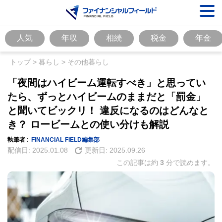
人気
年収
相続
税金
年金
トップ
>
暮らし
>
その他暮らし
「夜間はハイビーム運転すべき」と思ってい
たら、ずっとハイビームのままだと「罰金」
と聞いてビックリ！ 違反になるのはどんなと
き？ ロービームとの使い分けも解説
執筆者 :
FINANCIAL FIELD編集部
配信日:
2025.01.08
更新日:
2025.09.26
この記事は約
3
分で読めます。