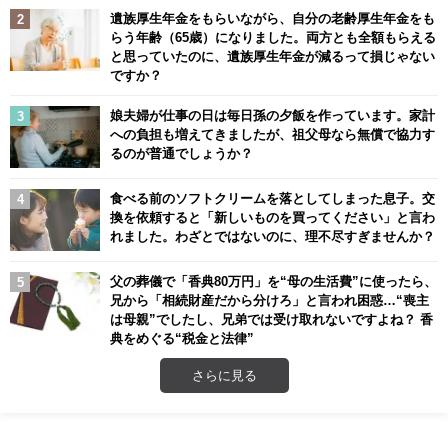
遺族厚生年金をもらいながら、自分の老齢厚生年金をも
らう年齢（65歳）になりました。両方とも全額もらえる
と思っていたのに、遺族厚生年金が減るって損じゃない
ですか？
娘夫婦が仕事の日は毎日孫の夕飯を作っています。家計
への負担も増えてきましたが、祖父母なら無償で協力す
るのが普通でしょうか？
食べる前のソフトクリームを落としてしまった息子。交
換を依頼すると「新しいものを買ってください」と言わ
れました。わざとではないのに、理不尽すぎませんか？
父の葬儀で「香典80万円」を“母の生活費”に使ったら、
兄から「相続財産だから分けろ」と言われ困惑…“喪主
は母親”でしたし、兄弟では受け取れないですよね？ 香
典をめぐる“税金と法律”
さらに見る