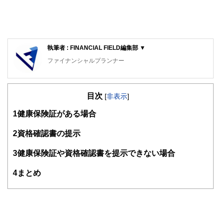
執筆者 : FINANCIAL FIELD編集部 ▼
ファイナンシャルプランナー
FinancialField編集部は、金融、経済に関する記事を、日々
の暮らしにどのような影響を与えるかという視点で、お金の
目次
知識がない方でも理解できるようわかりやすく発信していま
[
非表示
]
す。
1
健康保険証がある場合
編集部のメンバーは、ファイナンシャルプランナーの資格取
得者を中心に「お金や暮らし」に関する書籍・雑誌の編集経
2
資格確認書の提示
験者で構成され、企画立案から記事掲載まですべての工程に
関わることで、読者目線のコンテンツを追求しています。
3
健康保険証や資格確認書を提示できない場合
FinancialFieldの特徴は、ファイナンシャルプランナー、弁
4
まとめ
護士、税理士、宅地建物取引士、相続診断士、住宅ローンア
ドバイザー、DCプランナー、公認会計士、社会保険労務
士、行政書士、投資アナリスト、キャリアコンサルタントな
ど150名以上の有資格者を執筆者・監修者として迎え、むず
かしく感じられる年金や税金、相続、保険、ローンなどの話
をわかりやすく発信している点です。