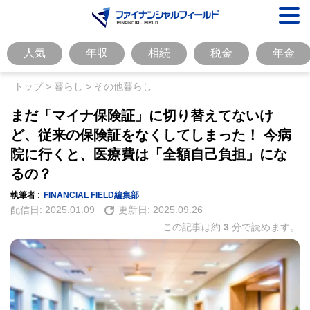
人気
年収
相続
税金
年金
トップ
>
暮らし
>
その他暮らし
まだ「マイナ保険証」に切り替えてないけ
ど、従来の保険証をなくしてしまった！ 今病
院に行くと、医療費は「全額自己負担」にな
るの？
執筆者 :
FINANCIAL FIELD編集部
配信日:
2025.01.09
更新日:
2025.09.26
この記事は約
3
分で読めます。