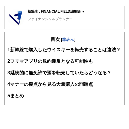
執筆者 : FINANCIAL FIELD編集部 ▼
ファイナンシャルプランナー
FinancialField編集部は、金融、経済に関する記事を、日々
の暮らしにどのような影響を与えるかという視点で、お金の
目次
知識がない方でも理解できるようわかりやすく発信していま
[
非表示
]
す。
1
新幹線で購入したウイスキーを転売することは違法？
編集部のメンバーは、ファイナンシャルプランナーの資格取
得者を中心に「お金や暮らし」に関する書籍・雑誌の編集経
2
フリマアプリの規約違反となる可能性も
験者で構成され、企画立案から記事掲載まですべての工程に
関わることで、読者目線のコンテンツを追求しています。
3
継続的に無免許で酒を転売していたらどうなる？
FinancialFieldの特徴は、ファイナンシャルプランナー、弁
4
マナーの観点から見る大量購入の問題点
護士、税理士、宅地建物取引士、相続診断士、住宅ローンア
ドバイザー、DCプランナー、公認会計士、社会保険労務
士、行政書士、投資アナリスト、キャリアコンサルタントな
5
まとめ
ど150名以上の有資格者を執筆者・監修者として迎え、むず
かしく感じられる年金や税金、相続、保険、ローンなどの話
をわかりやすく発信している点です。
このように編集経験豊富なメンバーと金融や経済に精通した
執筆者・監修者による執筆体制を築くことで、内容のわかり