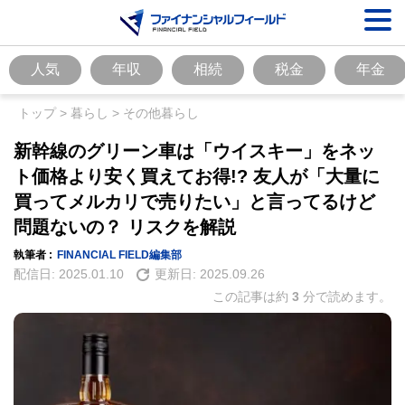
人気
年収
相続
税金
年金
トップ
>
暮らし
>
その他暮らし
新幹線のグリーン車は「ウイスキー」をネッ
ト価格より安く買えてお得!? 友人が「大量に
買ってメルカリで売りたい」と言ってるけど
問題ないの？ リスクを解説
執筆者 :
FINANCIAL FIELD編集部
配信日:
2025.01.10
更新日:
2025.09.26
この記事は約
3
分で読めます。