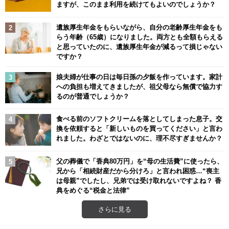
ますが、このまま利用を続けてもよいのでしょうか？
遺族厚生年金をもらいながら、自分の老齢厚生年金をも
らう年齢（65歳）になりました。両方とも全額もらえる
と思っていたのに、遺族厚生年金が減るって損じゃない
ですか？
娘夫婦が仕事の日は毎日孫の夕飯を作っています。家計
への負担も増えてきましたが、祖父母なら無償で協力す
るのが普通でしょうか？
食べる前のソフトクリームを落としてしまった息子。交
換を依頼すると「新しいものを買ってください」と言わ
れました。わざとではないのに、理不尽すぎませんか？
父の葬儀で「香典80万円」を“母の生活費”に使ったら、
兄から「相続財産だから分けろ」と言われ困惑…“喪主
は母親”でしたし、兄弟では受け取れないですよね？ 香
典をめぐる“税金と法律”
さらに見る