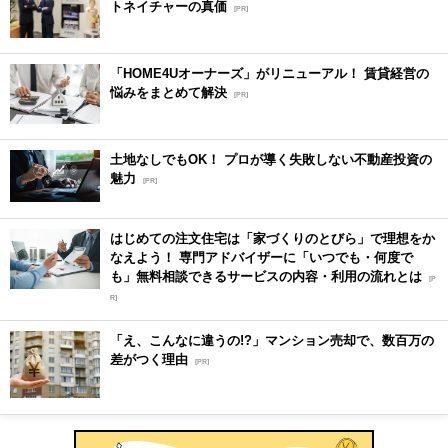
トネイチャーの真価
[PR]
「HOME4Uオーナーズ」がリニューアル！ 賃貸経営の
悩みをまとめて解決
[PR]
土地なしでもOK！ プロが導く失敗しない不動産投資の
魅力
[PR]
はじめての注文住宅は「家づくりのとびら」で理想をか
なえよう！ 専門アドバイザーに「いつでも・何度で
も」無料相談できるサービスの内容・利用の流れとは
[P
R]
「え、こんなに違うの!?」マンション売却で、数百万の
差がつく理由
[PR]