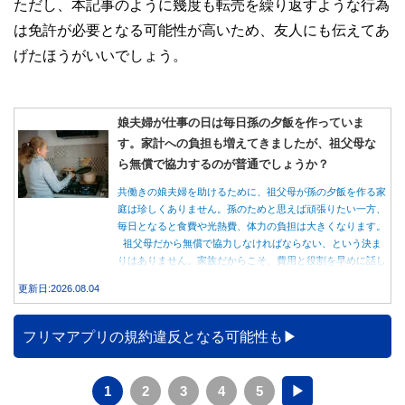
ただし、本記事のように幾度も転売を繰り返すような行為
は免許が必要となる可能性が高いため、友人にも伝えてあ
げたほうがいいでしょう。
娘夫婦が仕事の日は毎日孫の夕飯を作っていま
す。家計への負担も増えてきましたが、祖父母な
ら無償で協力するのが普通でしょうか？
共働きの娘夫婦を助けるために、祖父母が孫の夕飯を作る家
庭は珍しくありません。孫のためと思えば頑張りたい一方、
毎日となると食費や光熱費、体力の負担は大きくなります。
祖父母だから無償で協力しなければならない、という決ま
りはありません。家族だからこそ、費用と役割を早めに話し
合うことが大切です。
更新日:2026.08.04
フリマアプリの規約違反となる可能性も
1
2
3
4
5
▶