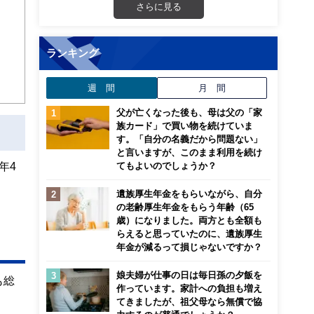
さらに見る
ンナ
迎
ランキング
こ
週 間
月 間
父が亡くなった後も、母は父の「家
族カード」で買い物を続けていま
す。「自分の名義だから問題ない」
と言いますが、このまま利用を続け
年4
てもよいのでしょうか？
遺族厚生年金をもらいながら、自分
の老齢厚生年金をもらう年齢（65
歳）になりました。両方とも全額も
らえると思っていたのに、遺族厚生
年金が減るって損じゃないですか？
娘夫婦が仕事の日は毎日孫の夕飯を
も総
作っています。家計への負担も増え
てきましたが、祖父母なら無償で協