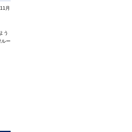
11月
よう
付ルー