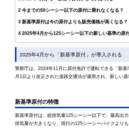
FinancialFieldの特徴は、ファイナンシャルプラ
2
今までの50シーシー以下の原付に乗れなくなる？
ー、公認会計士、社会保険労務士、行政書士、投資アナリ
え、むずかしく感じられる年金や税金、相続、保険、ロー
3
新基準原付は今の原付よりも販売価格が高くなる？
このように編集経験豊富なメンバーと金融や経済に精通し
4
2025年4月から125シーシー以下の新しい基準の
と、読み応えのあるコンテンツと確かな情報発信を実現し
私たちは、快適でより良い生活のアイデアを提供するお金
2025年4月から「新基準原付」が導入される
警察庁は、2024年11月に原付免許で運転できる「新
月1日より改正された道路交通法が適用され、新しい
新基準原付の特徴
新基準原付は、総排気量125シーシー以下で、最高出力
排気量が大きくなり、現行の125シーシーバイクより