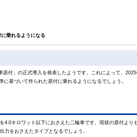
ンナー、弁護士、税理士、宅地建物取引士、相続診断士、住宅ローンアドバイザー、DCプラ
スト、キャリアコンサルタントなど150名以上の有資格者を執筆者・監修者として
ンなどの話をわかりやすく発信している点です。
た執筆者・監修者による執筆体制を築くことで、内容のわかりやすさはもちろんの
原付に乗れるようになる
ています。
のコンシェルジュを目指します。
基準原付」の正式導入を発表したようです。これによって、2025
基準に基づいて作られた原付に乗れるようになるでしょう。
を4.0キロワット以下におさえた二輪車です。現状の原付より
も出力をおさえたタイプとなるでしょう。