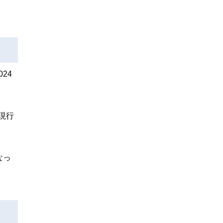
24
現行
なっ