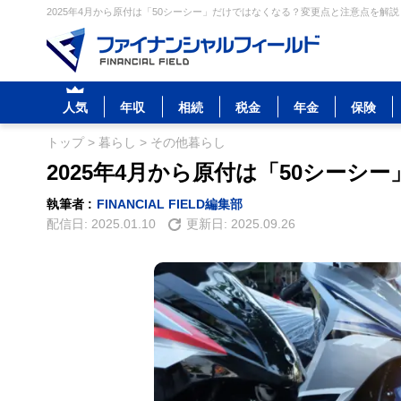
2025年4月から原付は「50シーシー」だけではなくなる？変更点と注意点を解説
人気
年収
相続
税金
年金
保険
トップ
>
暮らし
>
その他暮らし
2025年4月から原付は「50シー
執筆者 :
FINANCIAL FIELD編集部
配信日:
2025.01.10
更新日:
2025.09.26