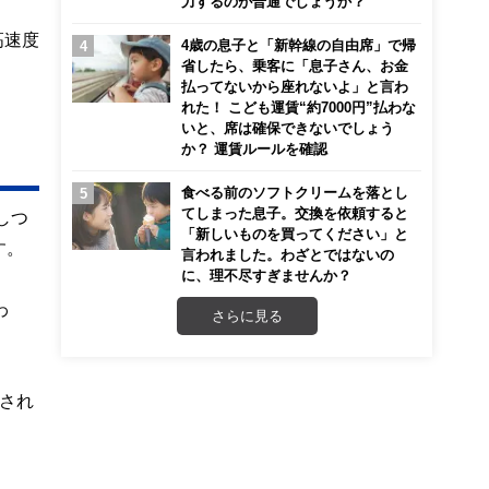
力するのが普通でしょうか？
高速度
4歳の息子と「新幹線の自由席」で帰
省したら、乗客に「息子さん、お金
払ってないから座れないよ」と言わ
れた！ こども運賃“約7000円”払わな
いと、席は確保できないでしょう
か？ 運賃ルールを確認
食べる前のソフトクリームを落とし
てしまった息子。交換を依頼すると
しつ
「新しいものを買ってください」と
す。
言われました。わざとではないの
に、理不尽すぎませんか？
わ
さらに見る
され