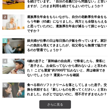
を続けています。「自分の名義だから問題ない」と言い
ますが、このまま利用を続けてもよいのでしょうか？
遺族厚生年金をもらいながら、自分の老齢厚生年金をも
らう年齢（65歳）になりました。両方とも全額もらえる
と思っていたのに、遺族厚生年金が減るって損じゃない
ですか？
娘夫婦が仕事の日は毎日孫の夕飯を作っています。家計
への負担も増えてきましたが、祖父母なら無償で協力す
るのが普通でしょうか？
4歳の息子と「新幹線の自由席」で帰省したら、乗客に
「息子さん、お金払ってないから座れないよ」と言われ
た！ こども運賃“約7000円”払わないと、席は確保でき
ないでしょうか？ 運賃ルールを確認
食べる前のソフトクリームを落としてしまった息子。交
換を依頼すると「新しいものを買ってください」と言わ
れました。わざとではないのに、理不尽すぎませんか？
さらに見る