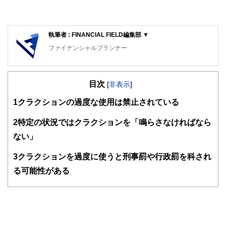
執筆者 : FINANCIAL FIELD編集部 ▼
ファイナンシャルプランナー
FinancialField編集部は、金融、経済に関する記事を、日々
の暮らしにどのような影響を与えるかという視点で、お金の
目次
知識がない方でも理解できるようわかりやすく発信していま
[
非表示
]
す。
1
クラクションの過度な使用は禁止されている
編集部のメンバーは、ファイナンシャルプランナーの資格取
得者を中心に「お金や暮らし」に関する書籍・雑誌の編集経
2
特定の状況ではクラクションを「鳴らさなければなら
験者で構成され、企画立案から記事掲載まですべての工程に
ない」
関わることで、読者目線のコンテンツを追求しています。
FinancialFieldの特徴は、ファイナンシャルプランナー、弁
3
クラクションを過度に使うと刑事罰や行政罰を科され
護士、税理士、宅地建物取引士、相続診断士、住宅ローンア
る可能性がある
ドバイザー、DCプランナー、公認会計士、社会保険労務
士、行政書士、投資アナリスト、キャリアコンサルタントな
ど150名以上の有資格者を執筆者・監修者として迎え、むず
かしく感じられる年金や税金、相続、保険、ローンなどの話
をわかりやすく発信している点です。
このように編集経験豊富なメンバーと金融や経済に精通した