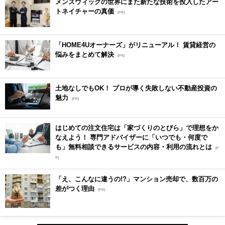
メンズウィッグの世界にまた新たな技術を投入したアー
トネイチャーの真価
[PR]
「HOME4Uオーナーズ」がリニューアル！ 賃貸経営の
悩みをまとめて解決
[PR]
土地なしでもOK！ プロが導く失敗しない不動産投資の
魅力
[PR]
はじめての注文住宅は「家づくりのとびら」で理想をか
なえよう！ 専門アドバイザーに「いつでも・何度で
も」無料相談できるサービスの内容・利用の流れとは
[P
R]
「え、こんなに違うの!?」マンション売却で、数百万の
差がつく理由
[PR]