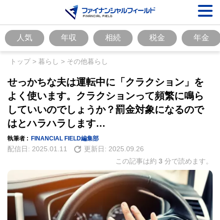
人気
年収
相続
税金
年金
トップ
>
暮らし
>
その他暮らし
せっかちな夫は運転中に「クラクション」を
よく使います。クラクションって頻繁に鳴ら
していいのでしょうか？罰金対象になるので
はとハラハラします…
執筆者 :
FINANCIAL FIELD編集部
配信日:
2025.01.11
更新日:
2025.09.26
この記事は約
3
分で読めます。