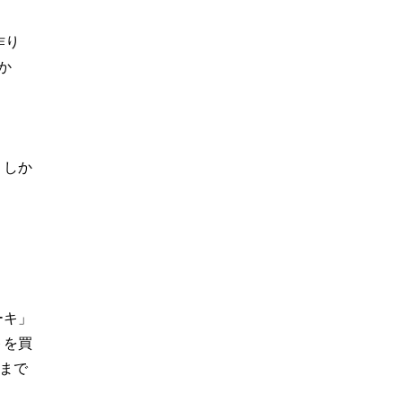
作り
か
。しか
ーキ」
トを買
まで