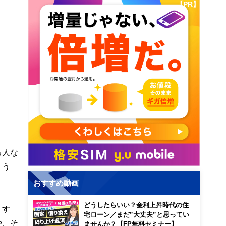
【PR】
る人な
ょう
おすすめ動画
どうしたらいい？金利上昇時代の住
りす
宅ローン／まだ”大丈夫”と思ってい
や、そ
ませんか？【FP無料セミナー】