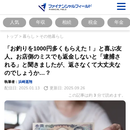
人気
年収
相続
税金
年金
トップ
>
暮らし
>
その他暮らし
「お釣りを1000円多くもらえた！」と喜ぶ友
人。お店側のミスでも返金しないと「逮捕さ
れる」と聞きましたが、返さなくて大丈夫な
のでしょうか…？
執筆者 :
浜崎遥翔
配信日:
2025.01.13
更新日:
2025.09.26
この記事は約
3
分で読めます。