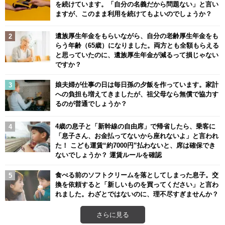
を続けています。「自分の名義だから問題ない」と言い
ますが、このまま利用を続けてもよいのでしょうか？
遺族厚生年金をもらいながら、自分の老齢厚生年金をも
らう年齢（65歳）になりました。両方とも全額もらえる
と思っていたのに、遺族厚生年金が減るって損じゃない
ですか？
娘夫婦が仕事の日は毎日孫の夕飯を作っています。家計
への負担も増えてきましたが、祖父母なら無償で協力す
るのが普通でしょうか？
4歳の息子と「新幹線の自由席」で帰省したら、乗客に
「息子さん、お金払ってないから座れないよ」と言われ
た！ こども運賃“約7000円”払わないと、席は確保でき
ないでしょうか？ 運賃ルールを確認
食べる前のソフトクリームを落としてしまった息子。交
換を依頼すると「新しいものを買ってください」と言わ
れました。わざとではないのに、理不尽すぎませんか？
さらに見る