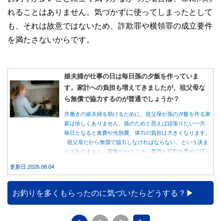
れることはありません。気づかずに使ってしまったとして
も、それは故意ではないため、詐欺罪や横領罪の成立要件
を満たさないからです。
娘夫婦が仕事の日は毎日孫の夕飯を作っていま
す。家計への負担も増えてきましたが、祖父母な
ら無償で協力するのが普通でしょうか？
共働きの娘夫婦を助けるために、祖父母が孫の夕飯を作る家
庭は珍しくありません。孫のためと思えば頑張りたい一方、
毎日となると食費や光熱費、体力の負担は大きくなります。
祖父母だから無償で協力しなければならない、という決ま
りはありません。家族だからこそ、費用と役割を早めに話し
合うことが大切です。
更新日:2026.08.04
お釣りを多くもらったのに気づいたらどうする？