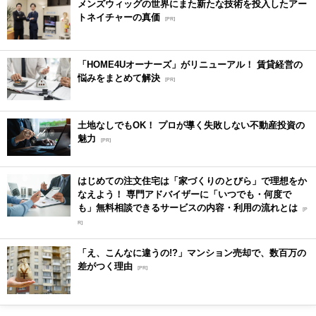
メンズウィッグの世界にまた新たな技術を投入したアー
トネイチャーの真価
[PR]
「HOME4Uオーナーズ」がリニューアル！ 賃貸経営の
悩みをまとめて解決
[PR]
土地なしでもOK！ プロが導く失敗しない不動産投資の
魅力
[PR]
はじめての注文住宅は「家づくりのとびら」で理想をか
なえよう！ 専門アドバイザーに「いつでも・何度で
も」無料相談できるサービスの内容・利用の流れとは
[P
R]
「え、こんなに違うの!?」マンション売却で、数百万の
差がつく理由
[PR]