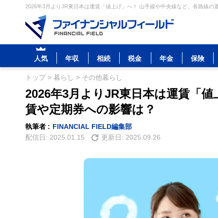
2026年3月よりJR東日本は運賃「値上げ」へ！ 山手線や中央線など、各路線の
人気
年収
相続
税金
年金
保険
トップ
>
暮らし
>
その他暮らし
2026年3月よりJR東日本は運賃「
賃や定期券への影響は？
執筆者 :
FINANCIAL FIELD編集部
配信日:
2025.01.15
更新日:
2025.09.26