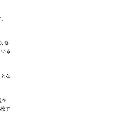
す。
備改修
ている
」とな
現在
比較す