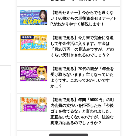
【動画セミナー】今からでも遅くな
い！60歳からの老後資金セミナー／F
Pがわかりやすく解説します！
【動画で見る】今月末で完全に引退
して年金生活に入ります。年金は
「月20万円」の見込みですが、どの
くらい天引きされるのでしょう？
【動画で見る】70代の親が「年金を
受け取らないまま」亡くなっていた
ようです。これっておかしいです
か…？
解でき
【動画で見る】年間「5000円」の町
画立
内会費の支払いを拒否したら「今後
ゴミを捨てるな」と言われました。
正直払いたくないのですが、法的な
ンナ
拘束力はあるのでしょうか？
迎