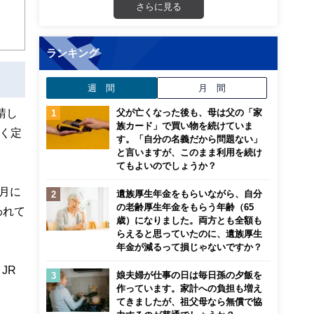
さらに見る
こ
ランキング
週 間
月 間
請し
父が亡くなった後も、母は父の「家
族カード」で買い物を続けていま
なく定
す。「自分の名義だから問題ない」
と言いますが、このまま利用を続け
てもよいのでしょうか？
月に
遺族厚生年金をもらいながら、自分
の老齢厚生年金をもらう年齢（65
われて
歳）になりました。両方とも全額も
らえると思っていたのに、遺族厚生
年金が減るって損じゃないですか？
JR
娘夫婦が仕事の日は毎日孫の夕飯を
作っています。家計への負担も増え
てきましたが、祖父母なら無償で協