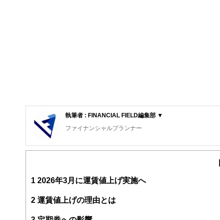
執筆者 : FINANCIAL FIELD編集部 ▼
ファイナンシャルプランナー
FinancialField編集部は、金融、経済に関する記
るようわかりやすく発信しています。
編集部のメンバーは、ファイナンシャルプランナーの資格
案から記事掲載まですべての工程に関わることで、読者目
1
2026年3月に運賃値上げ実施へ
FinancialFieldの特徴は、ファイナンシャルプラ
2
運賃値上げの理由とは
ー、公認会計士、社会保険労務士、行政書士、投資アナリ
え、むずかしく感じられる年金や税金、相続、保険、ロー
3
定期券への影響