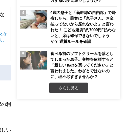
力するのが普通でしょうか？
4歳の息子と「新幹線の自由席」で帰
な
省したら、乗客に「息子さん、お金
払ってないから座れないよ」と言わ
れた！ こども運賃“約7000円”払わな
とな
いと、席は確保できないでしょう
ん。
か？ 運賃ルールを確認
食べる前のソフトクリームを落とし
てしまった息子。交換を依頼すると
「新しいものを買ってください」と
言われました。わざとではないの
に、理不尽すぎませんか？
さらに見る
駅の利
厳しい