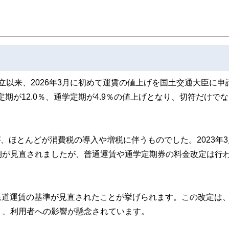
た執筆者・監修者による執筆体制を築くことで、内容のわかりやすさはもちろんの
ています。
のコンシェルジュを目指します。
設立以来、2026年3月に初めて運賃の値上げを国土交通大臣に申
期が12.0％、通学定期が4.9％の値上げとなり、切符だけで
、ほとんどが消費税の導入や増税に伴うものでした。2023年3
期が見直されましたが、普通運賃や通学定期券の料金改定は行
る鉄道運賃の基準が見直されたことが挙げられます。この改定は、
り、利用者への影響が懸念されています。