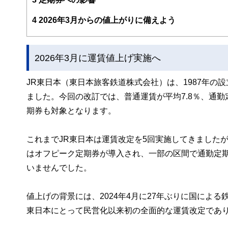
このように編集経験豊富なメンバーと金融や経済に精通し
4
2026年3月からの値上がりに備えよう
と、読み応えのあるコンテンツと確かな情報発信を実現し
私たちは、快適でより良い生活のアイデアを提供するお金
2026年3月に運賃値上げ実施へ
JR東日本（東日本旅客鉄道株式会社）は、1987年の
ました。今回の改訂では、普通運賃が平均7.8％、通勤定
期券も対象となります。
これまでJR東日本は運賃改定を5回実施してきましたが
はオフピーク定期券が導入され、一部の区間で通勤定
いませんでした。
値上げの背景には、2024年4月に27年ぶりに国によ
東日本にとって民営化以来初の全面的な運賃改定であ