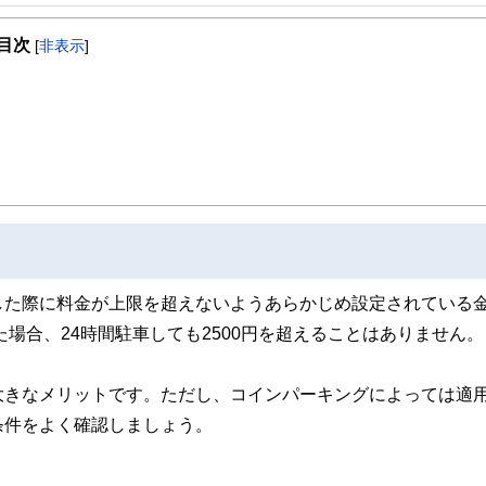
事を、日々の暮らしにどのような影響を与えるかという視点で、お金の知識がない方でも理
目次
[
非表示
]
取得者を中心に「お金や暮らし」に関する書籍・雑誌の編集経験者で構成され、企
線のコンテンツを追求しています。
ンナー、弁護士、税理士、宅地建物取引士、相続診断士、住宅ローンアドバイザー、DCプラ
スト、キャリアコンサルタントなど150名以上の有資格者を執筆者・監修者として
ンなどの話をわかりやすく発信している点です。
た執筆者・監修者による執筆体制を築くことで、内容のわかりやすさはもちろんの
ています。
のコンシェルジュを目指します。
した際に料金が上限を超えないようあらかじめ設定されている
た場合、24時間駐車しても2500円を超えることはありません。
大きなメリットです。ただし、コインパーキングによっては適
条件をよく確認しましょう。