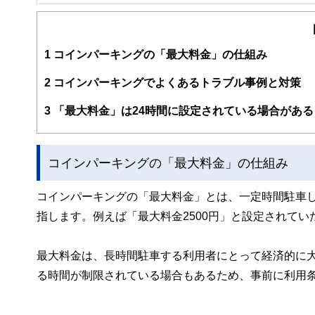
FinancialField編集部は、金融、経済に関する記
るようわかりやすく発信しています。
編集部のメンバーは、ファイナンシャルプランナーの資格
案から記事掲載まですべての工程に関わることで、読者目
1
コインパーキングの「最大料金」の仕組み
FinancialFieldの特徴は、ファイナンシャルプラ
2
コインパーキングでよくあるトラブル事例と対策
ー、公認会計士、社会保険労務士、行政書士、投資アナリ
え、むずかしく感じられる年金や税金、相続、保険、ロー
3
「最大料金」は24時間に設定されている場合がある
このように編集経験豊富なメンバーと金融や経済に精通し
と、読み応えのあるコンテンツと確かな情報発信を実現し
コインパーキングの「最大料金」の仕組み
私たちは、快適でより良い生活のアイデアを提供するお金
コインパーキングの「最大料金」とは、一定時間駐車
指します。例えば「最大料金2500円」と設定されてい
最大料金は、長時間駐車する利用者にとって経済的に
る時間が制限されている場合もあるため、事前に利用