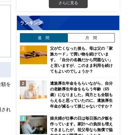
解でき
さらに見る
画立
ランキング
ンナ
週 間
月 間
迎
父が亡くなった後も、母は父の「家
こ
族カード」で買い物を続けていま
す。「自分の名義だから問題ない」
と言いますが、このまま利用を続け
てもよいのでしょうか？
遺族厚生年金をもらいながら、自分
金額を
の老齢厚生年金をもらう年齢（65
歳）になりました。両方とも全額も
らえると思っていたのに、遺族厚生
年金が減るって損じゃないですか？
用され
娘夫婦が仕事の日は毎日孫の夕飯を
作っています。家計への負担も増え
てきましたが、祖父母なら無償で協