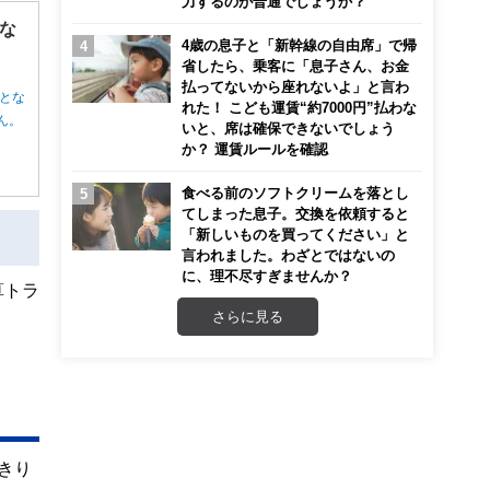
力するのが普通でしょうか？
な
4歳の息子と「新幹線の自由席」で帰
省したら、乗客に「息子さん、お金
払ってないから座れないよ」と言わ
とな
れた！ こども運賃“約7000円”払わな
ん。
いと、席は確保できないでしょう
か？ 運賃ルールを確認
食べる前のソフトクリームを落とし
てしまった息子。交換を依頼すると
「新しいものを買ってください」と
言われました。わざとではないの
に、理不尽すぎませんか？
算トラ
さらに見る
きり