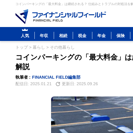
コインパーキングの「最大料金」は継続される？ 仕組みとトラブルの対処法を解説
人気
年収
相続
税金
年金
保険
トップ
>
暮らし
>
その他暮らし
コインパーキングの「最大料金」は
解説
執筆者 :
FINANCIAL FIELD編集部
配信日:
2025.01.21
更新日:
2025.09.26