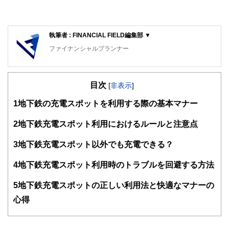
執筆者 : FINANCIAL FIELD編集部 ▼
ファイナンシャルプランナー
FinancialField編集部は、金融、経済に関する記事を、日々
の暮らしにどのような影響を与えるかという視点で、お金の
目次
知識がない方でも理解できるようわかりやすく発信していま
[
非表示
]
す。
1
地下鉄の充電スポットを利用する際の基本マナー
編集部のメンバーは、ファイナンシャルプランナーの資格取
得者を中心に「お金や暮らし」に関する書籍・雑誌の編集経
2
地下鉄充電スポット利用におけるルールと注意点
験者で構成され、企画立案から記事掲載まですべての工程に
関わることで、読者目線のコンテンツを追求しています。
3
地下鉄充電スポット以外でも充電できる？
FinancialFieldの特徴は、ファイナンシャルプランナー、弁
4
地下鉄充電スポット利用時のトラブルを回避する方法
護士、税理士、宅地建物取引士、相続診断士、住宅ローンア
ドバイザー、DCプランナー、公認会計士、社会保険労務
士、行政書士、投資アナリスト、キャリアコンサルタントな
5
地下鉄充電スポットの正しい利用法と快適なマナーの
ど150名以上の有資格者を執筆者・監修者として迎え、むず
心得
かしく感じられる年金や税金、相続、保険、ローンなどの話
をわかりやすく発信している点です。
このように編集経験豊富なメンバーと金融や経済に精通した