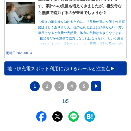
す。家計への負担も増えてきましたが、祖父母な
ら無償で協力するのが普通でしょうか？
共働きの娘夫婦を助けるために、祖父母が孫の夕飯を作る家
庭は珍しくありません。孫のためと思えば頑張りたい一方、
毎日となると食費や光熱費、体力の負担は大きくなります。
祖父母だから無償で協力しなければならない、という決ま
りはありません。家族だからこそ、費用と役割を早めに話し
合うことが大切です。
更新日:2026.08.04
地下鉄充電スポット利用におけるルールと注意点
1
2
3
4
5
▶
1/5