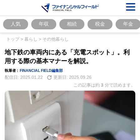
人気
年収
相続
税金
年金
トップ
>
暮らし
>
その他暮らし
地下鉄の車両内にある「充電スポット」。利
用する際の基本マナーを解説。
執筆者 :
FINANCIAL FIELD編集部
配信日:
2025.01.22
更新日:
2025.09.26
この記事は約
3
分で読めます。