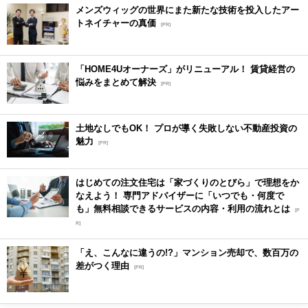
メンズウィッグの世界にまた新たな技術を投入したアー
トネイチャーの真価
[PR]
「HOME4Uオーナーズ」がリニューアル！ 賃貸経営の
悩みをまとめて解決
[PR]
土地なしでもOK！ プロが導く失敗しない不動産投資の
魅力
[PR]
はじめての注文住宅は「家づくりのとびら」で理想をか
なえよう！ 専門アドバイザーに「いつでも・何度で
も」無料相談できるサービスの内容・利用の流れとは
[P
R]
「え、こんなに違うの!?」マンション売却で、数百万の
差がつく理由
[PR]