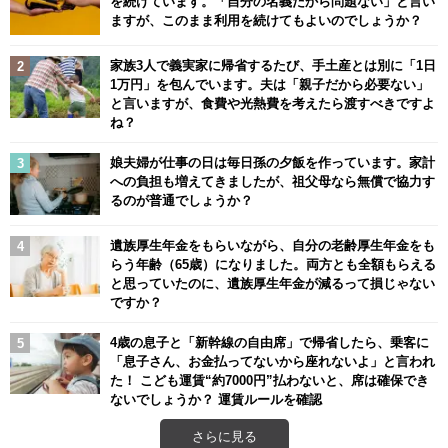
を続けています。「自分の名義だから問題ない」と言い
ますが、このまま利用を続けてもよいのでしょうか？
家族3人で義実家に帰省するたび、手土産とは別に「1日
1万円」を包んでいます。夫は「親子だから必要ない」
と言いますが、食費や光熱費を考えたら渡すべきですよ
ね？
娘夫婦が仕事の日は毎日孫の夕飯を作っています。家計
への負担も増えてきましたが、祖父母なら無償で協力す
るのが普通でしょうか？
遺族厚生年金をもらいながら、自分の老齢厚生年金をも
らう年齢（65歳）になりました。両方とも全額もらえる
と思っていたのに、遺族厚生年金が減るって損じゃない
ですか？
4歳の息子と「新幹線の自由席」で帰省したら、乗客に
「息子さん、お金払ってないから座れないよ」と言われ
た！ こども運賃“約7000円”払わないと、席は確保でき
ないでしょうか？ 運賃ルールを確認
さらに見る