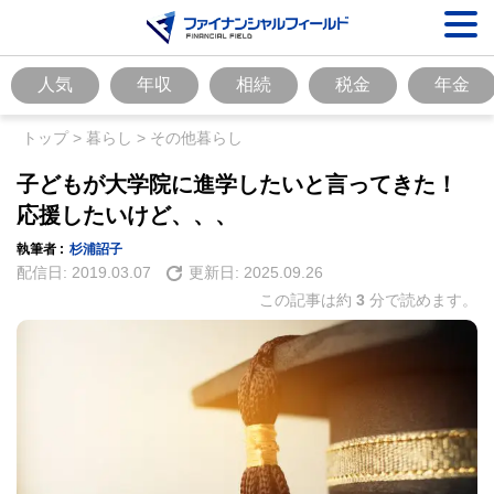
人気
年収
相続
税金
年金
トップ
>
暮らし
>
その他暮らし
子どもが大学院に進学したいと言ってきた！
応援したいけど、、、
執筆者 :
杉浦詔子
配信日:
2019.03.07
更新日:
2025.09.26
この記事は約
3
分で読めます。