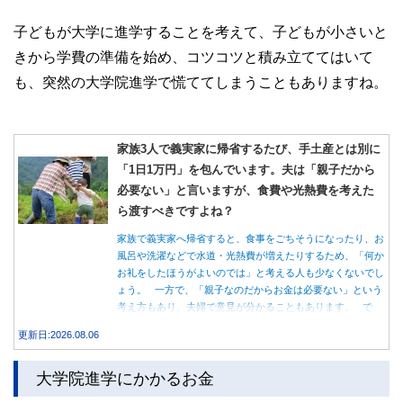
子どもが大学に進学することを考えて、子どもが小さいと
きから学費の準備を始め、コツコツと積み立ててはいて
も、突然の大学院進学で慌ててしまうこともありますね。
家族3人で義実家に帰省するたび、手土産とは別に
「1日1万円」を包んでいます。夫は「親子だから
必要ない」と言いますが、食費や光熱費を考えた
ら渡すべきですよね？
家族で義実家へ帰省すると、食事をごちそうになったり、お
風呂や洗濯などで水道・光熱費が増えたりするため、「何か
お礼をしたほうがよいのでは」と考える人も少なくないでし
ょう。 一方で、「親子なのだからお金は必要ない」という
考え方もあり、夫婦で意見が分かることもあります。 で
は、実際に義実家へ泊まる際、お金を渡している家庭はどの
更新日:2026.08.06
くらいあるのでしょうか。本記事では、帰省時に宿泊費を渡
す家庭の割合や、感謝の気持ちを伝える方法について解説し
大学院進学にかかるお金
ます。