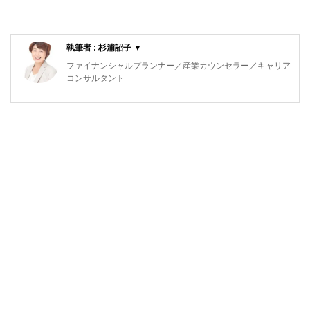
執筆者 : 杉浦詔子 ▼
ファイナンシャルプランナー／産業カウンセラー／キャリア
コンサルタント
「働く人たちを応援するファイナンシャルプランナー／カウ
ンセラー」として、働くことを考えている方からリタイアさ
れた方を含めた働く人たちとその家族のためのファイナンシ
ャルプランニングやカウンセリングを行っております。
２００５年にＣＦＰ(R)資格を取得し、家計相談やセミナー
などのＦＰ活動を開始しました。２０１２年に「みはまライ
フプランニング」を設立、２０１３年よりファイナンシャル
カウンセラーとして活動しています。