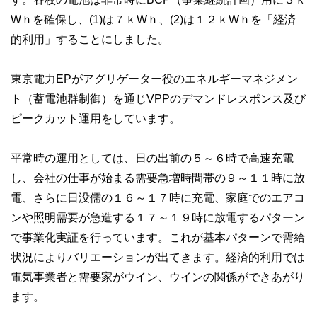
Wｈを確保し、(1)は７ｋWｈ、(2)は１２ｋWｈを「経済
的利用」することにしました。
東京電力EPがアグリゲーター役のエネルギーマネジメン
ト（蓄電池群制御）を通じVPPのデマンドレスポンス及び
ピークカット運用をしています。
平常時の運用としては、日の出前の５～６時で高速充電
し、会社の仕事が始まる需要急増時間帯の９～１１時に放
電、さらに日没儒の１６～１７時に充電、家庭でのエアコ
ンや照明需要が急造する１７～１９時に放電するパターン
で事業化実証を行っています。これが基本パターンで需給
状況によりバリエーションが出てきます。経済的利用では
電気事業者と需要家がウイン、ウインの関係ができあがり
ます。