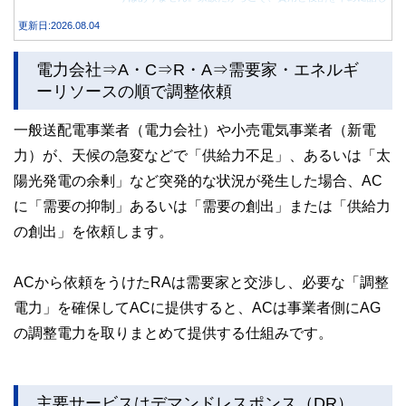
合うことが大切です。
更新日:2026.08.04
電力会社⇒A・C⇒R・A⇒需要家・エネルギ
ーリソースの順で調整依頼
一般送配電事業者（電力会社）や小売電気事業者（新電
力）が、天候の急変などで「供給力不足」、あるいは「太
陽光発電の余剰」など突発的な状況が発生した場合、AC
に「需要の抑制」あるいは「需要の創出」または「供給力
の創出」を依頼します。
ACから依頼をうけたRAは需要家と交渉し、必要な「調整
電力」を確保してACに提供すると、ACは事業者側にAG
の調整電力を取りまとめて提供する仕組みです。
主要サービスはデマンドレスポンス（DR）