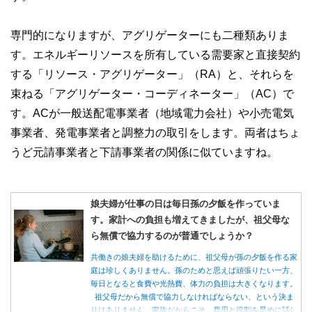
専門的になりますが、アグリゲーターにも二種類ありま
す。エネルギーリソースを所有している需要家と直接契約
する「リソース・アグリゲーター」（RA）と、それらを
束ねる「アグリゲーター・コーディネーター」（AC）で
す。ACが一般送配電事業者（地域電力会社）や小売電気
事業者、発電事業者と調整力の取引をします。両者はちょ
うど元請事業者と下請事業者の関係に似ていますね。
娘夫婦が仕事の日は毎日孫の夕飯を作っていま
す。家計への負担も増えてきましたが、祖父母な
ら無償で協力するのが普通でしょうか？
共働きの娘夫婦を助けるために、祖父母が孫の夕飯を作る家
庭は珍しくありません。孫のためと思えば頑張りたい一方、
毎日となると食費や光熱費、体力の負担は大きくなります。
祖父母だから無償で協力しなければならない、という決ま
りはありません。家族だからこそ、費用と役割を早めに話し