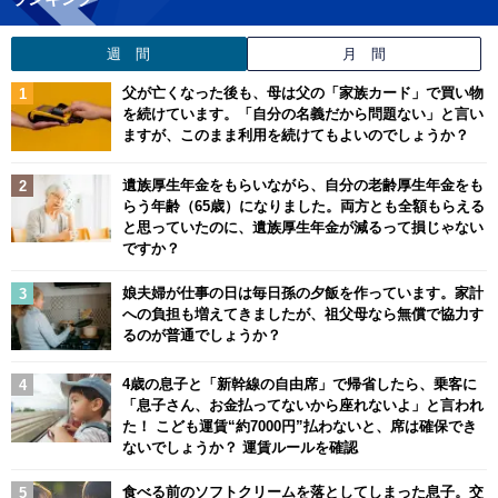
週 間
月 間
父が亡くなった後も、母は父の「家族カード」で買い物
を続けています。「自分の名義だから問題ない」と言い
ますが、このまま利用を続けてもよいのでしょうか？
遺族厚生年金をもらいながら、自分の老齢厚生年金をも
らう年齢（65歳）になりました。両方とも全額もらえる
と思っていたのに、遺族厚生年金が減るって損じゃない
ですか？
娘夫婦が仕事の日は毎日孫の夕飯を作っています。家計
への負担も増えてきましたが、祖父母なら無償で協力す
るのが普通でしょうか？
4歳の息子と「新幹線の自由席」で帰省したら、乗客に
「息子さん、お金払ってないから座れないよ」と言われ
た！ こども運賃“約7000円”払わないと、席は確保でき
ないでしょうか？ 運賃ルールを確認
食べる前のソフトクリームを落としてしまった息子。交