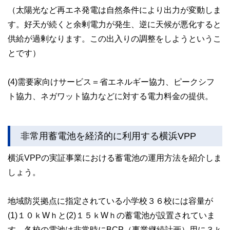
（太陽光など再エネ発電は自然条件により出力が変動しま
す。好天が続くと余剰電力が発生、逆に天候が悪化すると
供給が過剰なります。この出入りの調整をしようというこ
とです）
(4)需要家向けサービス＝省エネルギー協力、ピークシフ
ト協力、ネガワット協力などに対する電力料金の提供。
非常用蓄電池を経済的に利用する横浜VPP
横浜VPPの実証事業における蓄電池の運用方法を紹介しま
しょう。
地域防災拠点に指定されている小学校３６校には容量が
(1)１０ｋWｈと(2)１５ｋWｈの蓄電池が設置されていま
す。各校の電池は非常時にBCP（事業継続計画）用に３ｋ