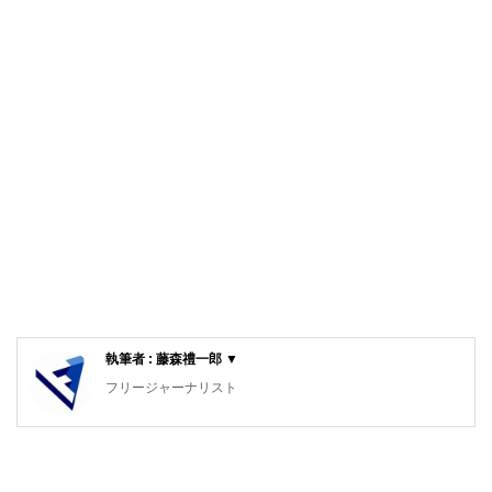
執筆者 : 藤森禮一郎 ▼
フリージャーナリスト
中央大学法学部卒。電気新聞入社、電力・原子力・電力自由
化など、主としてエネルギー行政を担当。編集局長、論説主
幹、特別編集委員を経て2010年より現職。電力問題のコメ
ンテーターとしてテレビ、雑誌などでも活躍中。主な著書に