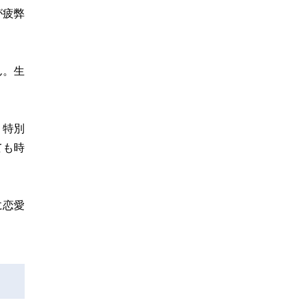
が疲弊
ん。生
、特別
ても時
に恋愛