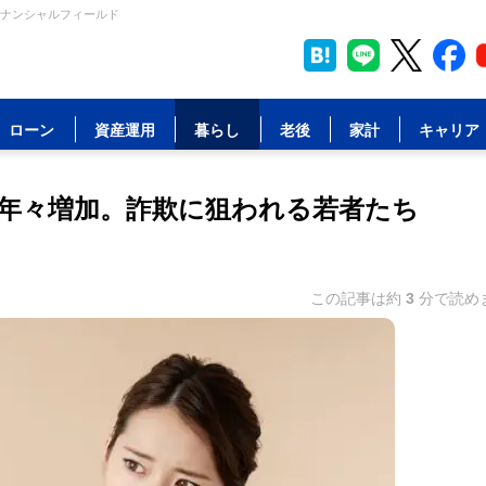
イナンシャルフィールド
ローン
資産運用
暮らし
老後
家計
キャリア
が年々増加。詐欺に狙われる若者たち
この記事は約
3
分で読め