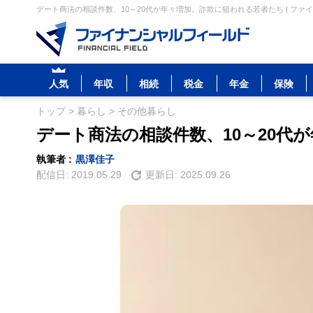
デート商法の相談件数、10～20代が年々増加。詐欺に狙われる若者たち | ファ
人気
年収
相続
税金
年金
保険
トップ
>
暮らし
>
その他暮らし
デート商法の相談件数、10～20代
執筆者 :
黒澤佳子
配信日:
2019.05.29
更新日:
2025.09.26