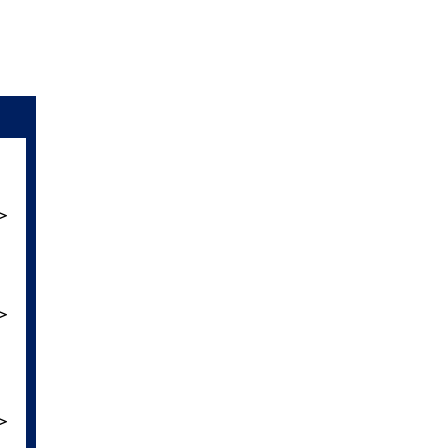
＞
＞
＞