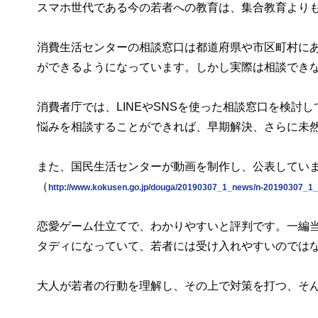
スマホ世代である今の若者への教育は、集合教育より
消費生活センターの相談窓口は都道府県や市区町村にあ
ができるようになっています。しかし実際は相談でき
消費者庁では、LINEやSNSを使った相談窓口を検
悩みを相談することができれば、早期解決、さらに未
また、国民生活センターが動画を制作し、公表してい
（
http://www.kokusen.go.jp/douga/20190307_1_news/n-20190307_1_
恋愛ゲーム仕立てで、わかりやすいと評判です。一編当
タディになっていて、若者には受け入れやすいのでは
大人が若者の行動を理解し、その上で対策を打つ、そ