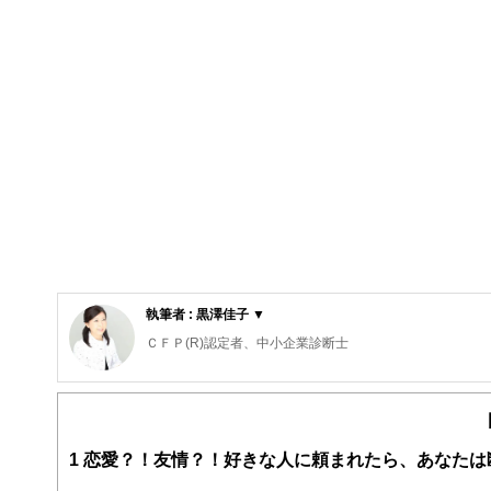
執筆者 : 黒澤佳子 ▼
ＣＦＰ(R)認定者、中小企業診断士
アットハーモニーマネジメントオフィス代表
栃木県出身。横浜国立大学卒業後、銀行、IT企業、監査
自身の子育て経験を踏まえて、明日の子どもたちが希望を
また女性の起業，事業承継を中心に経営サポートを行い、
1
恋愛？！友情？！好きな人に頼まれたら、あなたは
https://www.atharmony-office.jp/