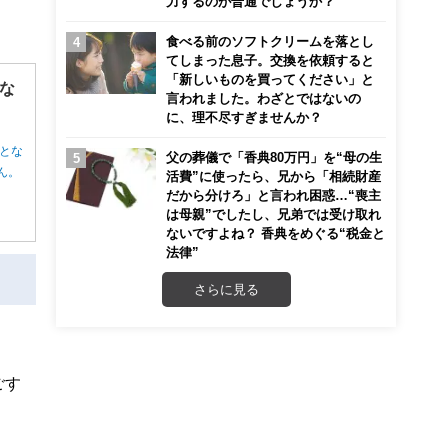
力するのが普通でしょうか？
食べる前のソフトクリームを落とし
てしまった息子。交換を依頼すると
「新しいものを買ってください」と
な
言われました。わざとではないの
に、理不尽すぎませんか？
とな
父の葬儀で「香典80万円」を“母の生
ん。
活費”に使ったら、兄から「相続財産
だから分けろ」と言われ困惑…“喪主
は母親”でしたし、兄弟では受け取れ
ないですよね？ 香典をめぐる“税金と
法律”
さらに見る
ごす