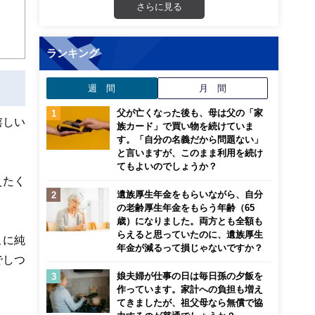
さらに見る
ランキング
週 間
月 間
父が亡くなった後も、母は父の「家
嬉しい
族カード」で買い物を続けていま
す。「自分の名義だから問題ない」
と言いますが、このまま利用を続け
てもよいのでしょうか？
えたく
遺族厚生年金をもらいながら、自分
の老齢厚生年金をもらう年齢（65
歳）になりました。両方とも全額も
らえると思っていたのに、遺族厚生
こに純
年金が減るって損じゃないですか？
でしつ
娘夫婦が仕事の日は毎日孫の夕飯を
作っています。家計への負担も増え
てきましたが、祖父母なら無償で協