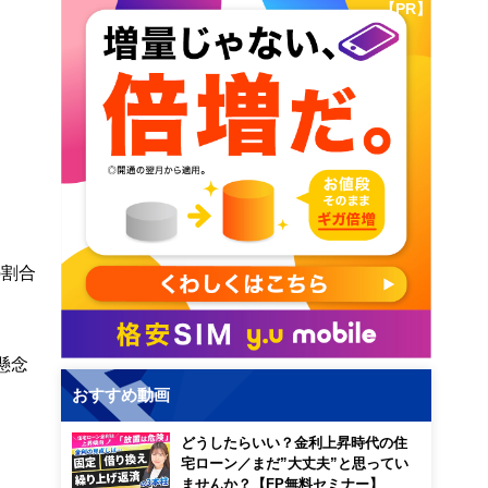
【PR】
の割合
懸念
おすすめ動画
どうしたらいい？金利上昇時代の住
宅ローン／まだ”大丈夫”と思ってい
ませんか？【FP無料セミナー】