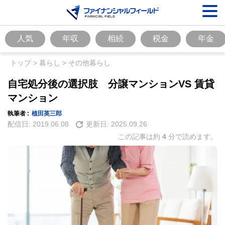
人気
年収
相続
税金
年金
トップ
>
暮らし
>
その他暮らし
自宅処分後の選択肢 分譲マンションVS 賃貸
マンション
執筆者 :
植田英三郎
配信日:
2019.06.08
更新日:
2025.09.26
この記事は約
4
分で読めます。