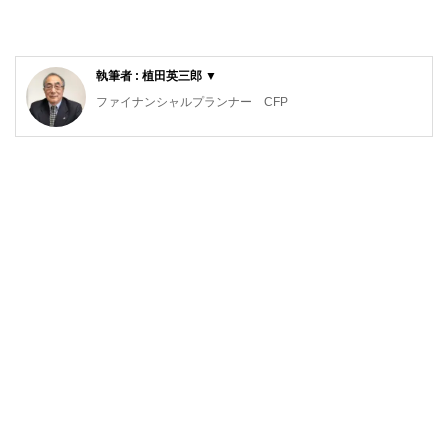
執筆者 : 植田英三郎 ▼
ファイナンシャルプランナー CFP
家電メーカーに３７年間勤務後、MBA・CFPファイナンシャ
ルプランナー・福祉住環境コーディネーター等の資格を取
得。大阪府立職業訓練校で非常勤講師（2018/3まで）、
2014年ウエダFPオフィスを設立し、事業継続中。NPO法人
の事務局長として介護施設でのボランティア活動のコーディ
ネートを担当。日本FP協会兵庫支部幹事として活動中。