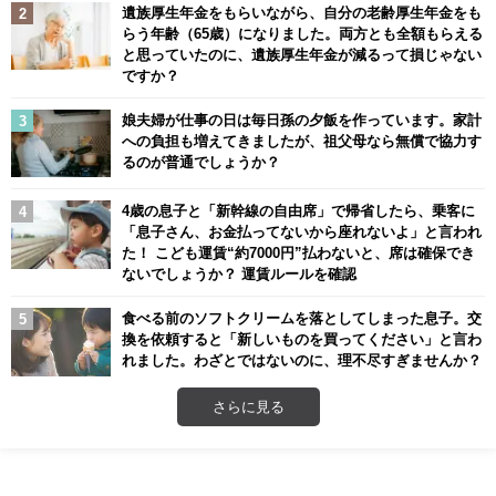
遺族厚生年金をもらいながら、自分の老齢厚生年金をも
らう年齢（65歳）になりました。両方とも全額もらえる
と思っていたのに、遺族厚生年金が減るって損じゃない
ですか？
娘夫婦が仕事の日は毎日孫の夕飯を作っています。家計
への負担も増えてきましたが、祖父母なら無償で協力す
るのが普通でしょうか？
4歳の息子と「新幹線の自由席」で帰省したら、乗客に
「息子さん、お金払ってないから座れないよ」と言われ
た！ こども運賃“約7000円”払わないと、席は確保でき
ないでしょうか？ 運賃ルールを確認
食べる前のソフトクリームを落としてしまった息子。交
換を依頼すると「新しいものを買ってください」と言わ
れました。わざとではないのに、理不尽すぎませんか？
さらに見る