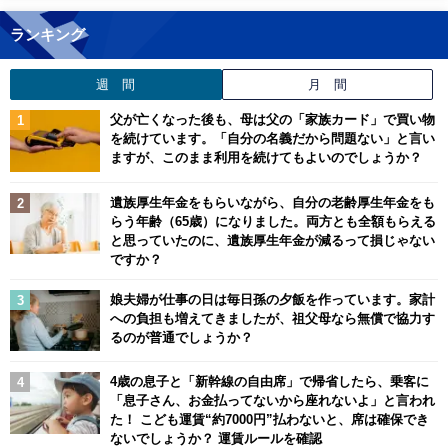
ランキング
週 間
月 間
父が亡くなった後も、母は父の「家族カード」で買い物
を続けています。「自分の名義だから問題ない」と言い
ますが、このまま利用を続けてもよいのでしょうか？
遺族厚生年金をもらいながら、自分の老齢厚生年金をも
らう年齢（65歳）になりました。両方とも全額もらえる
と思っていたのに、遺族厚生年金が減るって損じゃない
ですか？
娘夫婦が仕事の日は毎日孫の夕飯を作っています。家計
への負担も増えてきましたが、祖父母なら無償で協力す
るのが普通でしょうか？
4歳の息子と「新幹線の自由席」で帰省したら、乗客に
「息子さん、お金払ってないから座れないよ」と言われ
た！ こども運賃“約7000円”払わないと、席は確保でき
ないでしょうか？ 運賃ルールを確認