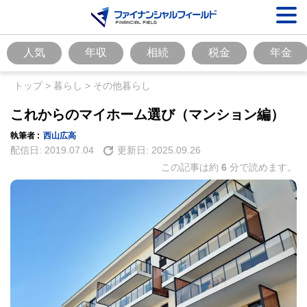
人気
年収
相続
税金
年金
トップ
>
暮らし
>
その他暮らし
これからのマイホーム選び（マンション編）
執筆者 :
西山広高
配信日:
2019.07.04
更新日:
2025.09.26
この記事は約
6
分で読めます。