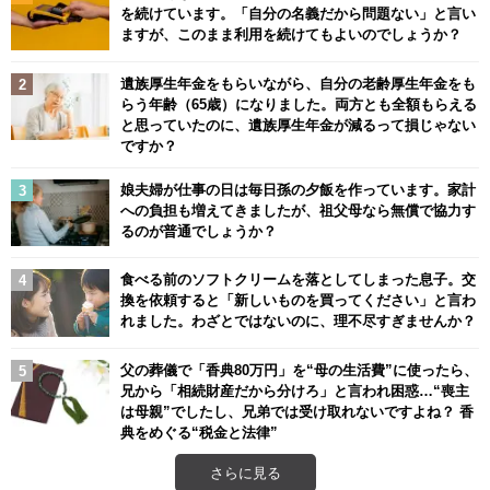
を続けています。「自分の名義だから問題ない」と言い
ますが、このまま利用を続けてもよいのでしょうか？
遺族厚生年金をもらいながら、自分の老齢厚生年金をも
らう年齢（65歳）になりました。両方とも全額もらえる
と思っていたのに、遺族厚生年金が減るって損じゃない
ですか？
娘夫婦が仕事の日は毎日孫の夕飯を作っています。家計
への負担も増えてきましたが、祖父母なら無償で協力す
るのが普通でしょうか？
食べる前のソフトクリームを落としてしまった息子。交
換を依頼すると「新しいものを買ってください」と言わ
れました。わざとではないのに、理不尽すぎませんか？
父の葬儀で「香典80万円」を“母の生活費”に使ったら、
兄から「相続財産だから分けろ」と言われ困惑…“喪主
は母親”でしたし、兄弟では受け取れないですよね？ 香
典をめぐる“税金と法律”
さらに見る