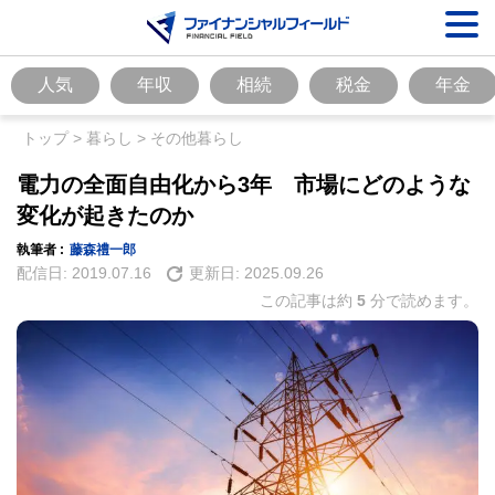
人気
年収
相続
税金
年金
トップ
>
暮らし
>
その他暮らし
電力の全面自由化から3年 市場にどのような
変化が起きたのか
執筆者 :
藤森禮一郎
配信日:
2019.07.16
更新日:
2025.09.26
この記事は約
5
分で読めます。