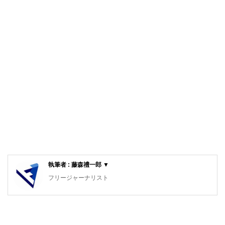
執筆者 : 藤森禮一郎 ▼
フリージャーナリスト
中央大学法学部卒。電気新聞入社、電力・原子力・電力自由
化など、主としてエネルギー行政を担当。編集局長、論説主
幹、特別編集委員を経て2010年より現職。電力問題のコメ
ンテーターとしてテレビ、雑誌などでも活躍中。主な著書に