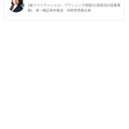
1級ファイナンシャル・プランニング技能士(資産設計提案業
務)、第一種証券外務員、内部管理責任者
東京都出身。2008年慶應義塾大学商学部卒業後、三菱UFJメ
リルリンチPB証券株式会社に入社。
富裕層向け資産運用業務に従事した後、米国ボストンにおい
て、ファイナンシャルプランナーとして活動。現在は日本東
京において、資産運用・保険・税制等、多様なテーマについ
て、金融記事の執筆活動を行っています
http://fp.shitanaka.com/”