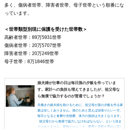
多く、傷病者世帯、障害者世帯、母子世帯という順番にな
っています。
＜世帯類型別現に保護を受けた世帯数＞
高齢者世帯：89万5931世帯
傷病者世帯：20万5707世帯
障害者世帯：20万249世帯
母子世帯：8万1846世帯
娘夫婦が仕事の日は毎日孫の夕飯を作っていま
す。家計への負担も増えてきましたが、祖父母な
ら無償で協力するのが普通でしょうか？
共働きの娘夫婦を助けるために、祖父母が孫の夕飯を作る家
庭は珍しくありません。孫のためと思えば頑張りたい一方、
毎日となると食費や光熱費、体力の負担は大きくなります。
祖父母だから無償で協力しなければならない、という決ま
りはありません。家族だからこそ、費用と役割を早めに話し