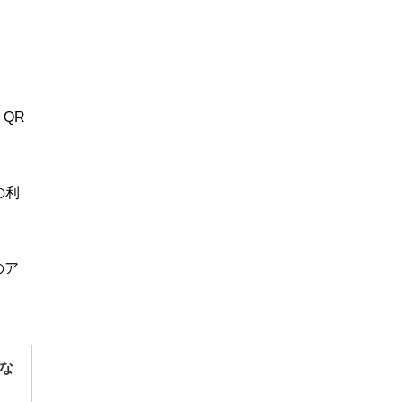
QR
の利
のア
な