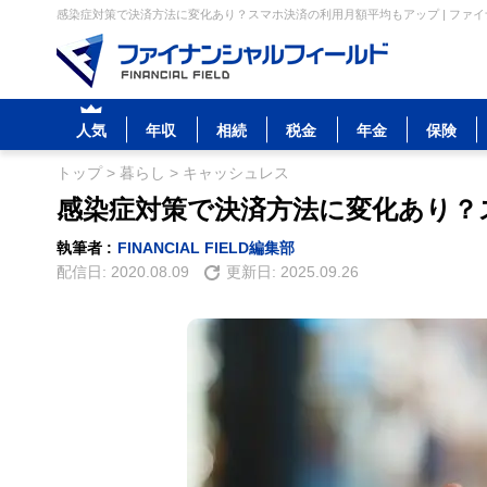
感染症対策で決済方法に変化あり？スマホ決済の利用月額平均もアップ | ファ
人気
年収
相続
税金
年金
保険
トップ
>
暮らし
>
キャッシュレス
感染症対策で決済方法に変化あり？
執筆者 :
FINANCIAL FIELD編集部
配信日:
2020.08.09
更新日:
2025.09.26