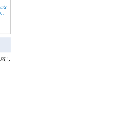
とな
ん。
比較し