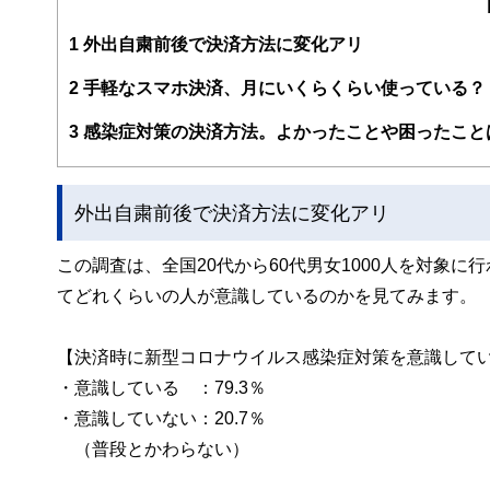
編集部のメンバーは、ファイナンシャルプランナーの資格
案から記事掲載まですべての工程に関わることで、読者目
1
外出自粛前後で決済方法に変化アリ
FinancialFieldの特徴は、ファイナンシャルプラ
2
手軽なスマホ決済、月にいくらくらい使っている？
ー、公認会計士、社会保険労務士、行政書士、投資アナリ
え、むずかしく感じられる年金や税金、相続、保険、ロー
3
感染症対策の決済方法。よかったことや困ったこと
このように編集経験豊富なメンバーと金融や経済に精通し
と、読み応えのあるコンテンツと確かな情報発信を実現し
外出自粛前後で決済方法に変化アリ
私たちは、快適でより良い生活のアイデアを提供するお金
この調査は、全国20代から60代男女1000人を対象
てどれくらいの人が意識しているのかを見てみます。
【決済時に新型コロナウイルス感染症対策を意識して
・意識している ：79.3％
・意識していない：20.7％
（普段とかわらない）