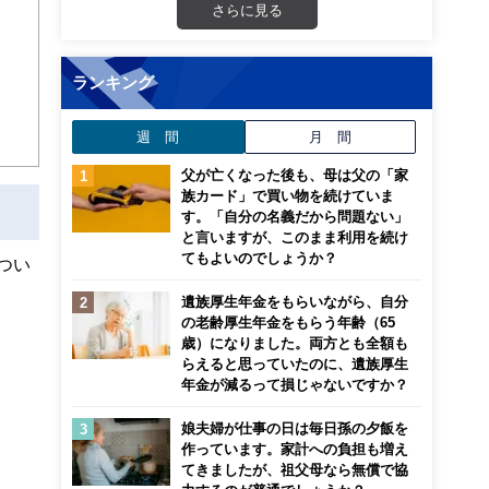
さらに見る
画立
ンナ
ランキング
迎
週 間
月 間
こ
父が亡くなった後も、母は父の「家
族カード」で買い物を続けていま
す。「自分の名義だから問題ない」
と言いますが、このまま利用を続け
てもよいのでしょうか？
つい
遺族厚生年金をもらいながら、自分
の老齢厚生年金をもらう年齢（65
歳）になりました。両方とも全額も
らえると思っていたのに、遺族厚生
年金が減るって損じゃないですか？
娘夫婦が仕事の日は毎日孫の夕飯を
作っています。家計への負担も増え
てきましたが、祖父母なら無償で協