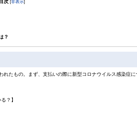
目次
[
非表示
]
取得者を中心に「お金や暮らし」に関する書籍・雑誌の編集経験者で構成され、企
線のコンテンツを追求しています。
ンナー、弁護士、税理士、宅地建物取引士、相続診断士、住宅ローンアドバイザー、DCプラ
スト、キャリアコンサルタントなど150名以上の有資格者を執筆者・監修者として
ンなどの話をわかりやすく発信している点です。
は？
た執筆者・監修者による執筆体制を築くことで、内容のわかりやすさはもちろんの
ています。
のコンシェルジュを目指します。
に行われたもの。まず、支払いの際に新型コロナウイルス感染症に
いる？】