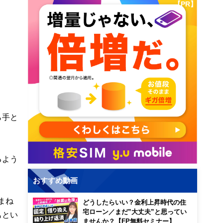
【PR】
ら手と
るよう
おすすめ動画
まね
どうしたらいい？金利上昇時代の住
宅ローン／まだ”大丈夫”と思ってい
もとい
ませんか？【FP無料セミナー】