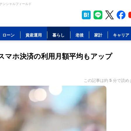
イナンシャルフィールド
ローン
資産運用
暮らし
老後
家計
キャリア
スマホ決済の利用月額平均もアップ
この記事は約
5
分で読め