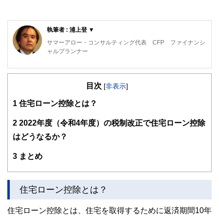
執筆者 : 浦上登 ▼
サマーアロー・コンサルティング代表 CFP ファイナンシ
ャルプランナー
東京の築地生まれ。魚市場や築地本願寺のある下町で育つ。
現在、サマーアロー・コンサルティングの代表。
目次
[
非表示
]
ファイナンシャル・プランナーの上位資格であるCFP（日本
1
住宅ローン控除とは？
FP協会認定）を最速で取得。証券外務員第一種（日本証券
業協会認定）。
2
2022年度（令和4年度）の税制改正で住宅ローン控除
FPとしてのアドバイスの範囲は、住宅購入、子供の教育費
はどうなるか？
などのライフプラン全般、定年後の働き方や年金・資産運
用・相続などの老後対策等、幅広い分野をカバーし、これか
3
まとめ
ら人生の礎を築いていく若い人とともに、同年代の高齢者層
から絶大な信頼を集めている。
2023年7月PHP研究所より「70歳の現役FPが教える60歳か
住宅ローン控除とは？
らの「働き方」と「お金」の正解」を出版し、好評販売中。
住宅ローン控除とは、住宅を取得するために返済期間10年
現在、出版を記念して、サマーアロー・コンサルティング