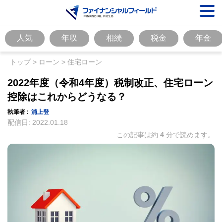
人気
年収
相続
税金
年金
トップ
>
ローン
>
住宅ローン
2022年度（令和4年度）税制改正、住宅ローン
控除はこれからどうなる？
執筆者 :
浦上登
配信日:
2022.01.18
この記事は約
4
分で読めます。