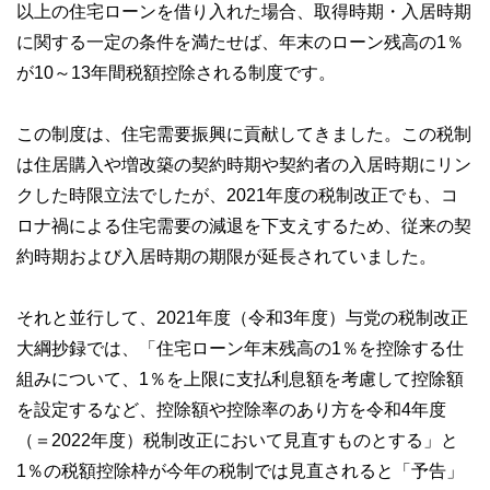
HPで無料FP相談を受け付け中。
以上の住宅ローンを借り入れた場合、取得時期・入居時期
に関する一定の条件を満たせば、年末のローン残高の1％
早稲田大学卒業後、大手重工業メーカーに勤務、海外向けプ
ラント輸出ビジネスに携わる。今までに訪れた国は35か国を
が10～13年間税額控除される制度です。
超え、海外の話題にも明るい。
サマーアロー・コンサルティングHPアドレス：
https://brians
この制度は、住宅需要振興に貢献してきました。この税制
ummer.wixsite.com/summerarrow
は住居購入や増改築の契約時期や契約者の入居時期にリン
クした時限立法でしたが、2021年度の税制改正でも、コ
ロナ禍による住宅需要の減退を下支えするため、従来の契
約時期および入居時期の期限が延長されていました。
それと並行して、2021年度（令和3年度）与党の税制改正
大綱抄録では、「住宅ローン年末残高の1％を控除する仕
組みについて、1％を上限に支払利息額を考慮して控除額
を設定するなど、控除額や控除率のあり方を令和4年度
（＝2022年度）税制改正において見直すものとする」と
1％の税額控除枠が今年の税制では見直されると「予告」