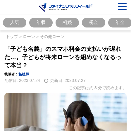
人気
年収
相続
税金
年金
トップ
>
ローン
>
その他ローン
「子ども名義」のスマホ料金の支払いが遅れ
た…。子どもが将来ローンを組めなくなるっ
て本当？
執筆者 :
柘植輝
配信日:
2023.07.24
更新日:
2023.07.27
この記事は約
3
分で読めます。