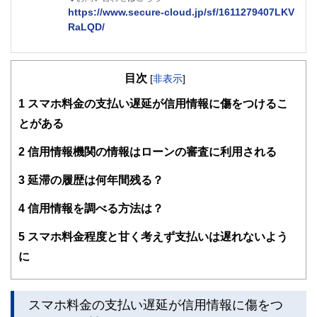
https://www.secure-cloud.jp/sf/1611279407LKV
RaLQD/
２級ファイナンシャルプランナー
大学在学中から行政書士、２級FP技能士、宅建士の資格を
目次
活かして活動を始める。
[
非表示
]
現在では行政書士・ファイナンシャルプランナーとして活躍
1
スマホ料金の支払い遅延が信用情報に傷をつけるこ
する傍ら、フリーライターとして精力的に活動中。広範な知
識をもとに市民法務から企業法務まで幅広く手掛ける。
とがある
2
信用情報機関の情報はローンの審査に利用される
3
延滞の履歴は何年間残る？
4
信用情報を調べる方法は？
5
スマホ料金程度と甘く考えず支払いは遅れないよう
に
スマホ料金の支払い遅延が信用情報に傷をつ