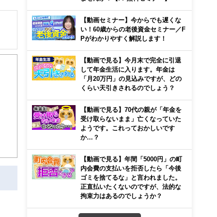
【動画セミナー】今からでも遅くな
い！60歳からの老後資金セミナー／F
Pがわかりやすく解説します！
解でき
【動画で見る】今月末で完全に引退
して年金生活に入ります。年金は
画立
「月20万円」の見込みですが、どの
くらい天引きされるのでしょう？
ンナ
迎
【動画で見る】70代の親が「年金を
受け取らないまま」亡くなっていた
ようです。これっておかしいです
こ
か…？
【動画で見る】年間「5000円」の町
内会費の支払いを拒否したら「今後
ゴミを捨てるな」と言われました。
正直払いたくないのですが、法的な
拘束力はあるのでしょうか？