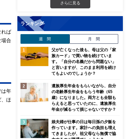
さらに見る
ランキング
なれば
週 間
月 間
な場合
父が亡くなった後も、母は父の「家
族カード」で買い物を続けていま
す。「自分の名義だから問題ない」
と言いますが、このまま利用を続け
てもよいのでしょうか？
遺族厚生年金をもらいながら、自分
では年
の老齢厚生年金をもらう年齢（65
歳）になりました。両方とも全額も
ば、ほ
らえると思っていたのに、遺族厚生
年金が減るって損じゃないですか？
娘夫婦が仕事の日は毎日孫の夕飯を
作っています。家計への負担も増え
てきましたが、祖父母なら無償で協