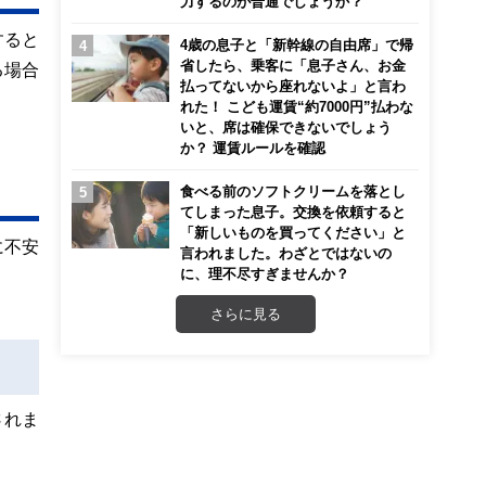
力するのが普通でしょうか？
すると
4歳の息子と「新幹線の自由席」で帰
省したら、乗客に「息子さん、お金
る場合
払ってないから座れないよ」と言わ
れた！ こども運賃“約7000円”払わな
いと、席は確保できないでしょう
か？ 運賃ルールを確認
食べる前のソフトクリームを落とし
てしまった息子。交換を依頼すると
「新しいものを買ってください」と
に不安
言われました。わざとではないの
に、理不尽すぎませんか？
さらに見る
されま