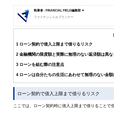
執筆者 : FINANCIAL FIELD編集部 ▼
ファイナンシャルプランナー
FinancialField編集部は、金融、経済に関する記
るようわかりやすく発信しています。
編集部のメンバーは、ファイナンシャルプランナーの資格
案から記事掲載まですべての工程に関わることで、読者目
1
ローン契約で借入上限まで借りるリスク
FinancialFieldの特徴は、ファイナンシャルプラ
2
金融機関の限度額と実際に無理のない返済額は異な
ー、公認会計士、社会保険労務士、行政書士、投資アナリ
え、むずかしく感じられる年金や税金、相続、保険、ロー
3
ローンを組む際の注意点
このように編集経験豊富なメンバーと金融や経済に精通し
4
ローンは自分たちの生活にあわせて無理のない金額
と、読み応えのあるコンテンツと確かな情報発信を実現し
私たちは、快適でより良い生活のアイデアを提供するお金
ローン契約で借入上限まで借りるリスク
ここでは、ローン契約時に借入上限まで借りることで生