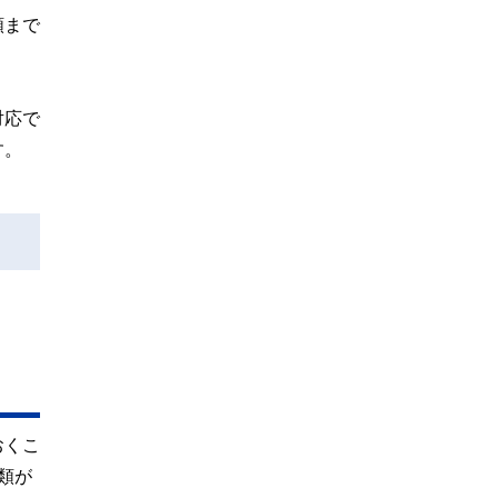
額まで
対応で
す。
おくこ
類が