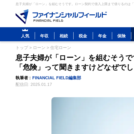
息子夫婦が「ローン」を組むそうです。ローン契約で借入上限まで借りるのは「危
人気
年収
相続
税金
年金
保険
トップ
>
ローン
>
住宅ローン
息子夫婦が「ローン」を組むそうで
「危険」って聞きますけどなぜでし
執筆者 :
FINANCIAL FIELD編集部
配信日:
2025.01.17