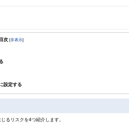
事を、日々の暮らしにどのような影響を与えるかという視点で、お金の知識がない方でも理
目次
[
非表示
]
取得者を中心に「お金や暮らし」に関する書籍・雑誌の編集経験者で構成され、企
線のコンテンツを追求しています。
ンナー、弁護士、税理士、宅地建物取引士、相続診断士、住宅ローンアドバイザー、DCプラ
る
スト、キャリアコンサルタントなど150名以上の有資格者を執筆者・監修者として
ンなどの話をわかりやすく発信している点です。
た執筆者・監修者による執筆体制を築くことで、内容のわかりやすさはもちろんの
に設定する
ています。
のコンシェルジュを目指します。
じるリスクを4つ紹介します。