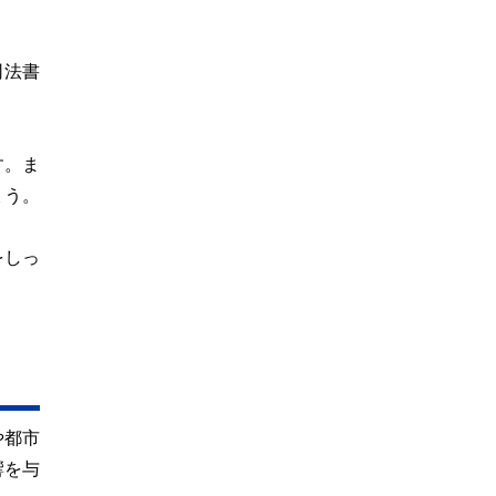
司法書
す。ま
ょう。
をしっ
や都市
響を与