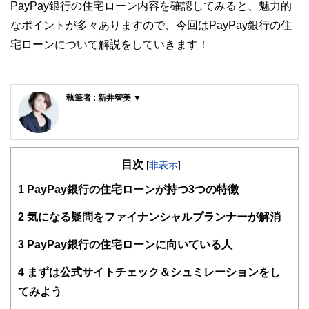
PayPay銀行の住宅ローン内容を確認してみると、魅力的
なポイントが多々ありますので、今回はPayPay銀行の住
宅ローンについて解説をしていきます！
執筆者 : 新井智美 ▼
新井智美/トータルマネーコンサルタント
公式サイト：
https://marron-financial.com/
（保有資格）
・１級ファイナンシャル・プランニング技能士
目次
[
非表示
]
・CFP®
・DC(確定拠出年金)プランナー
1
PayPay銀行の住宅ローンが持つ3つの特徴
・住宅ローンアドバイザー
・証券外務員
2
気になる疑問をファイナンシャルプランナーが解消
マネーコンサルタントとしての個人向け相談、NISA・
iDeCoをはじめとした運用にまつわ
3
PayPay銀行の住宅ローンに向いている人
るセミナー講師のほか、金融メディアへの執筆および監修に
携わっている。現在年間200本
4
まずは公式サイトチェック＆シュミレーションをし
以上の執筆・監修をこなしており、これまでの執筆・監修実
績は3,500本を超える。
てみよう