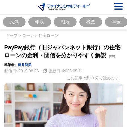
人気
年収
相続
税金
年金
トップ
>
ローン
>
住宅ローン
PayPay銀行（旧ジャパンネット銀行）の住宅
ローンの金利・団信を分かりやすく解説
[PR]
執筆者 :
新井智美
配信日:
2019.08.06
更新日:
2023.05.11
この記事は約
9
分で読めます。