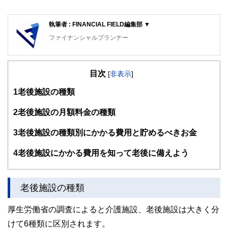
執筆者 : FINANCIAL FIELD編集部 ▼
ファイナンシャルプランナー
FinancialField編集部は、金融、経済に関する記事を、日々
の暮らしにどのような影響を与えるかという視点で、お金の
目次
知識がない方でも理解できるようわかりやすく発信していま
[
非表示
]
す。
1
老後施設の種類
編集部のメンバーは、ファイナンシャルプランナーの資格取
得者を中心に「お金や暮らし」に関する書籍・雑誌の編集経
2
老後施設の月額料金の種類
験者で構成され、企画立案から記事掲載まですべての工程に
関わることで、読者目線のコンテンツを追求しています。
3
老後施設の種類別にかかる費用と貯めるべきお金
FinancialFieldの特徴は、ファイナンシャルプランナー、弁
4
老後施設にかかる費用を知って老後に備えよう
護士、税理士、宅地建物取引士、相続診断士、住宅ローンア
ドバイザー、DCプランナー、公認会計士、社会保険労務
士、行政書士、投資アナリスト、キャリアコンサルタントな
ど150名以上の有資格者を執筆者・監修者として迎え、むず
老後施設の種類
かしく感じられる年金や税金、相続、保険、ローンなどの話
をわかりやすく発信している点です。
厚生労働省の調査によると介護施設、老後施設は大きく分
このように編集経験豊富なメンバーと金融や経済に精通した
けて6種類に区別されます。
執筆者・監修者による執筆体制を築くことで、内容のわかり