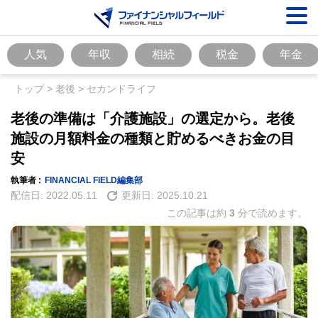
人気
年収
相続
税金
年金
トップ
>
老後
>
セカンドライフ
老後の準備は「介護施設」の選定から。老後
施設の月額料金の種類と貯めるべきお金の目
安
執筆者 :
FINANCIAL FIELD編集部
配信日:
2022.05.11
更新日:
2025.10.21
この記事は約
3
分で読めます。