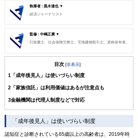
執筆者 : 黒木達也 ▼
経済ジャーナリスト
大手新聞社出版局勤務を経て現職。
監修 : 中嶋正廣 ▼
行政書士、社会保険労務士、宅地建物取引士、資格保有者。
長野県松本市在住。
目次
[
非表示
]
1
「成年後見人」は使いづらい制度
2
「家族信託」は利用価値はあるが注意点も
3
金融機関は代理人制度などで対応
「成年後見人」は使いづらい制度
認知症と診断されている65歳以上の高齢者は、2019年時