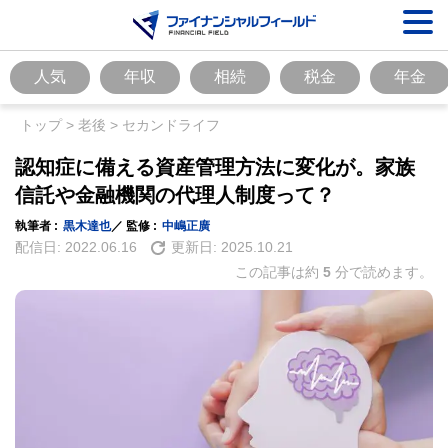
人気
年収
相続
税金
年金
トップ
>
老後
>
セカンドライフ
認知症に備える資産管理方法に変化が。家族
信託や金融機関の代理人制度って？
執筆者 :
黒木達也
／ 監修 :
中嶋正廣
配信日:
2022.06.16
更新日:
2025.10.21
この記事は約
5
分で読めます。