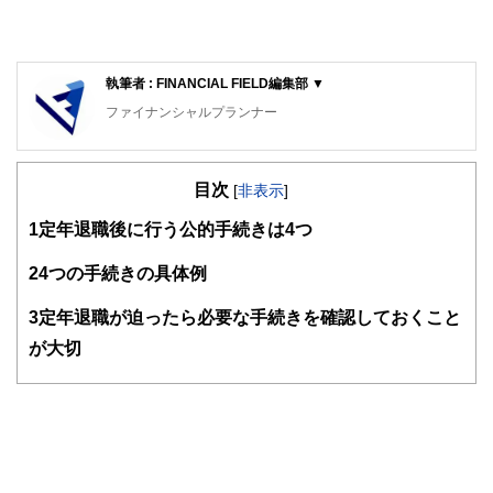
執筆者 : FINANCIAL FIELD編集部 ▼
ファイナンシャルプランナー
FinancialField編集部は、金融、経済に関する記事を、日々
の暮らしにどのような影響を与えるかという視点で、お金の
目次
知識がない方でも理解できるようわかりやすく発信していま
[
非表示
]
す。
1
定年退職後に行う公的手続きは4つ
編集部のメンバーは、ファイナンシャルプランナーの資格取
得者を中心に「お金や暮らし」に関する書籍・雑誌の編集経
2
4つの手続きの具体例
験者で構成され、企画立案から記事掲載まですべての工程に
関わることで、読者目線のコンテンツを追求しています。
3
定年退職が迫ったら必要な手続きを確認しておくこと
FinancialFieldの特徴は、ファイナンシャルプランナー、弁
が大切
護士、税理士、宅地建物取引士、相続診断士、住宅ローンア
ドバイザー、DCプランナー、公認会計士、社会保険労務
士、行政書士、投資アナリスト、キャリアコンサルタントな
ど150名以上の有資格者を執筆者・監修者として迎え、むず
かしく感じられる年金や税金、相続、保険、ローンなどの話
をわかりやすく発信している点です。