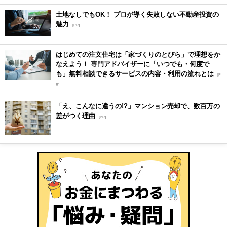
土地なしでもOK！ プロが導く失敗しない不動産投資の
魅力
[PR]
はじめての注文住宅は「家づくりのとびら」で理想をか
なえよう！ 専門アドバイザーに「いつでも・何度で
も」無料相談できるサービスの内容・利用の流れとは
[P
R]
「え、こんなに違うの!?」マンション売却で、数百万の
差がつく理由
[PR]