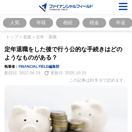
人気
年収
相続
税金
年金
トップ
>
老後
>
定年・退職
定年退職をした後で行う公的な手続きはどの
ようなものがある？
執筆者 :
FINANCIAL FIELD編集部
配信日:
2022.06.19
更新日:
2025.10.21
この記事は約
5
分で読めます。