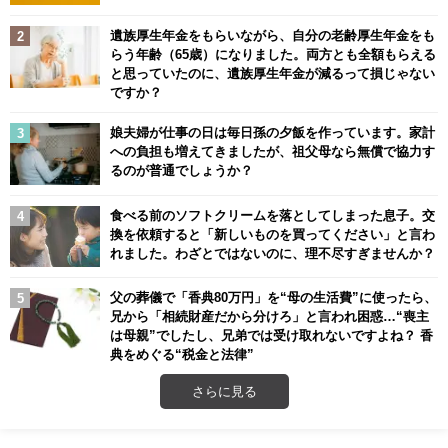
遺族厚生年金をもらいながら、自分の老齢厚生年金をも
らう年齢（65歳）になりました。両方とも全額もらえる
と思っていたのに、遺族厚生年金が減るって損じゃない
ですか？
娘夫婦が仕事の日は毎日孫の夕飯を作っています。家計
への負担も増えてきましたが、祖父母なら無償で協力す
るのが普通でしょうか？
食べる前のソフトクリームを落としてしまった息子。交
換を依頼すると「新しいものを買ってください」と言わ
れました。わざとではないのに、理不尽すぎませんか？
父の葬儀で「香典80万円」を“母の生活費”に使ったら、
兄から「相続財産だから分けろ」と言われ困惑…“喪主
は母親”でしたし、兄弟では受け取れないですよね？ 香
典をめぐる“税金と法律”
さらに見る