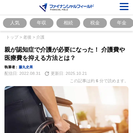
人気
年収
相続
税金
年金
トップ
>
老後
>
介護
親が認知症で介護が必要になった！ 介護費や
医療費を抑える方法とは？
執筆者 :
藤丸史果
配信日:
2022.08.31
更新日:
2025.10.21
この記事は約
6
分で読めます。