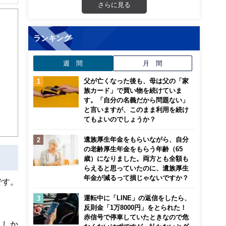
さらに見る
から
ランキング
週 間
月 間
父が亡くなった後も、母は父の「家
族カード」で買い物を続けていま
す。「自分の名義だから問題ない」
と言いますが、このまま利用を続け
てもよいのでしょうか？
遺族厚生年金をもらいながら、自分
の老齢厚生年金をもらう年齢（65
歳）になりました。両方とも全額も
らえると思っていたのに、遺族厚生
年金が減るって損じゃないですか？
です。
運転中に「LINE」の返信をしたら、
反則金「1万8000円」をとられた！
赤信号で停車していたときなので危
。しか