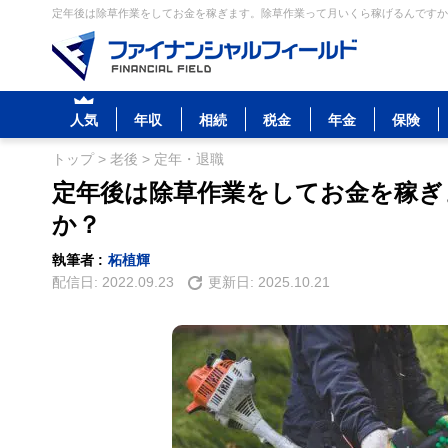
定年後は除草作業をしてお金を稼ぎます。除草作業って月いくら稼げるんですか？
人気
年収
相続
税金
年金
保険
トップ
>
老後
>
定年・退職
定年後は除草作業をしてお金を稼ぎ
か？
執筆者 :
柘植輝
配信日:
2022.09.23
更新日:
2025.10.21