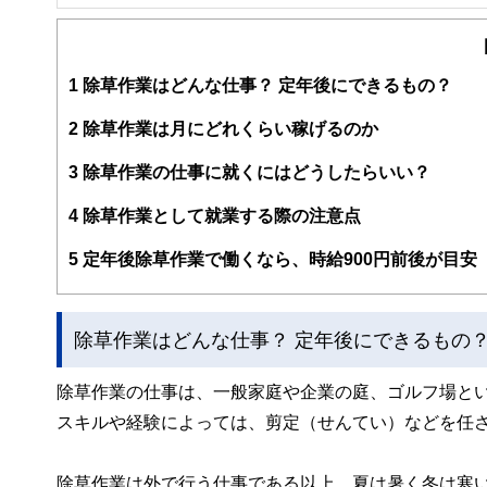
２級ファイナンシャルプランナー
大学在学中から行政書士、２級FP技能士、宅建士の資格
現在では行政書士・ファイナンシャルプランナーとして活
企業法務まで幅広く手掛ける。
1
除草作業はどんな仕事？ 定年後にできるもの？
2
除草作業は月にどれくらい稼げるのか
3
除草作業の仕事に就くにはどうしたらいい？
4
除草作業として就業する際の注意点
5
定年後除草作業で働くなら、時給900円前後が目安
除草作業はどんな仕事？ 定年後にできるもの
除草作業の仕事は、一般家庭や企業の庭、ゴルフ場と
スキルや経験によっては、剪定（せんてい）などを任
除草作業は外で行う仕事である以上、夏は暑く冬は寒