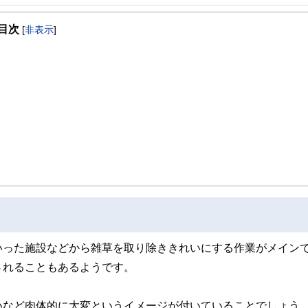
を活かして活動を始める。
目次
躍する傍ら、フリーライターとして精力的に活動中。広範な知識をもとに市民法務
[
非表示
]
？
いった施設などから雑草を取り除ききれいにする作業がメイン
されることもあるようです。
いなど肉体的に大変というイメージが付いていることでしょう