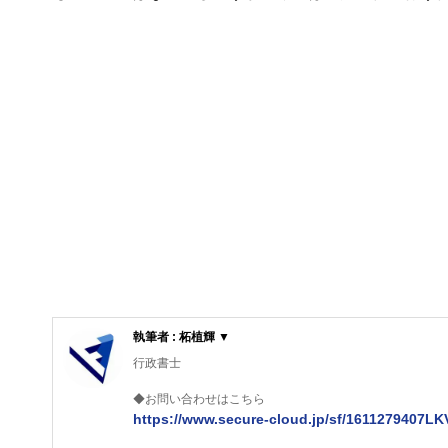
執筆者 : 柘植輝 ▼
行政書士
◆お問い合わせはこちら
https://www.secure-cloud.jp/sf/1611279407L