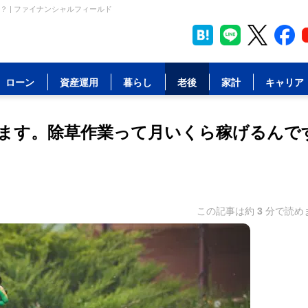
 | ファイナンシャルフィールド
ローン
資産運用
暮らし
老後
家計
キャリア
ます。除草作業って月いくら稼げるんで
この記事は約
3
分で読め