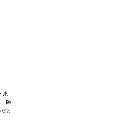
・東
ら、除
のだと