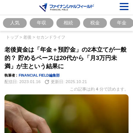
人気
年収
相続
税金
年金
トップ
>
老後
>
セカンドライフ
老後資金は「年金＋預貯金」の2本立てが一般
的？ 貯めるペースは20代から「月3万円未
満」が主という結果に
執筆者 :
FINANCIAL FIELD編集部
配信日:
2023.01.16
更新日:
2025.10.21
この記事は約
4
分で読めます。