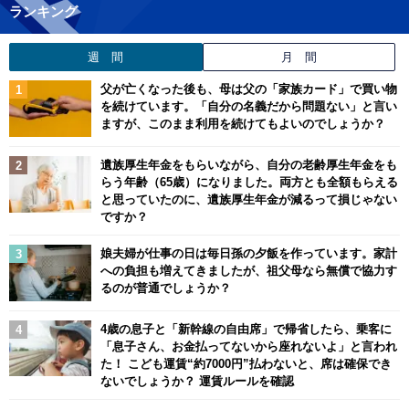
ランキング
週 間
月 間
父が亡くなった後も、母は父の「家族カード」で買い物
を続けています。「自分の名義だから問題ない」と言い
ますが、このまま利用を続けてもよいのでしょうか？
遺族厚生年金をもらいながら、自分の老齢厚生年金をも
らう年齢（65歳）になりました。両方とも全額もらえる
と思っていたのに、遺族厚生年金が減るって損じゃない
ですか？
娘夫婦が仕事の日は毎日孫の夕飯を作っています。家計
への負担も増えてきましたが、祖父母なら無償で協力す
るのが普通でしょうか？
4歳の息子と「新幹線の自由席」で帰省したら、乗客に
「息子さん、お金払ってないから座れないよ」と言われ
た！ こども運賃“約7000円”払わないと、席は確保でき
ないでしょうか？ 運賃ルールを確認