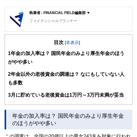
執筆者 : FINANCIAL FIELD編集部 ▼
ファイナンシャルプランナー
FinancialField編集部は、金融、経済に関する記事を、日々
の暮らしにどのような影響を与えるかという視点で、お金の
目次
知識がない方でも理解できるようわかりやすく発信していま
[
非表示
]
す。
1
年金の加入率は？ 国民年金のみより厚生年金のほう
編集部のメンバーは、ファイナンシャルプランナーの資格取
がやや多い
得者を中心に「お金や暮らし」に関する書籍・雑誌の編集経
験者で構成され、企画立案から記事掲載まですべての工程に
2
年金以外の老後資金の調達は？ なにもしていない人
関わることで、読者目線のコンテンツを追求しています。
も多数
FinancialFieldの特徴は、ファイナンシャルプランナー、弁
護士、税理士、宅地建物取引士、相続診断士、住宅ローンア
3
月に貯めている老後資金は1万円～3万円未満が妥当
ドバイザー、DCプランナー、公認会計士、社会保険労務
士、行政書士、投資アナリスト、キャリアコンサルタントな
ど150名以上の有資格者を執筆者・監修者として迎え、むず
かしく感じられる年金や税金、相続、保険、ローンなどの話
年金の加入率は？ 国民年金のみより厚生年金
をわかりやすく発信している点です。
のほうがやや多い
このように編集経験豊富なメンバーと金融や経済に精通した
執筆者・監修者による執筆体制を築くことで、内容のわかり
この調査は、全国の20歳以上の男女243名を対象に行われ