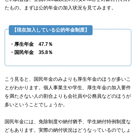
やすさはもちろんのこと、読み応えのあるコンテンツと確か
たもの。まずは公的年金の加入状況を見てみます。
な情報発信を実現しています。
私たちは、快適でより良い生活のアイデアを提供するお金の
コンシェルジュを目指します。
【現在加入している公的年金制度】
・厚生年金 47.7％
・国民年金 35.8％
こう見ると、国民年金のみよりも厚生年金のほうが多いこ
とがわかります。個人事業主や学生、厚生年金の加入要件
を満たさない人の割合よりも会社員や公務員などのほうが
多いということでしょうか。
国民年金には、免除制度や納付猶予、学生納付特例制度な
どもあります。実際の納付状況はどうなっているのでしょ