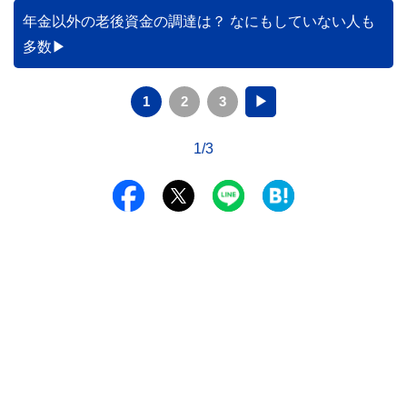
年金以外の老後資金の調達は？ なにもしていない人も
多数
1
2
3
▶
1/3