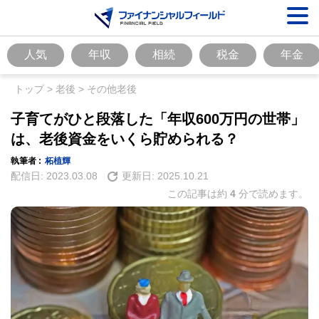
人気
年収
相続
税金
年金
トップ
>
老後
>
その他老後
子育てがひと段落した「年収600万円の世帯」
は、老後資金をいくら貯められる？
執筆者 :
柘植輝
配信日:
2023.03.08
更新日:
2025.10.21
この記事は約
4
分で読めます。