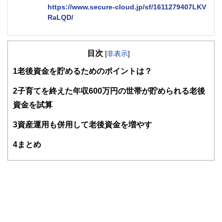
https://www.secure-cloud.jp/sf/1611279407LKV
RaLQD/
２級ファイナンシャルプランナー
大学在学中から行政書士、２級FP技能士、宅建士の資格を
目次
活かして活動を始める。
[
非表示
]
現在では行政書士・ファイナンシャルプランナーとして活躍
1
老後資金を貯めるためのポイントは？
する傍ら、フリーライターとして精力的に活動中。広範な知
識をもとに市民法務から企業法務まで幅広く手掛ける。
2
子育てを終えた年収600万円の世帯が貯められる老後
資金を試算
3
資産運用も併用して老後資金を増やす
4
まとめ