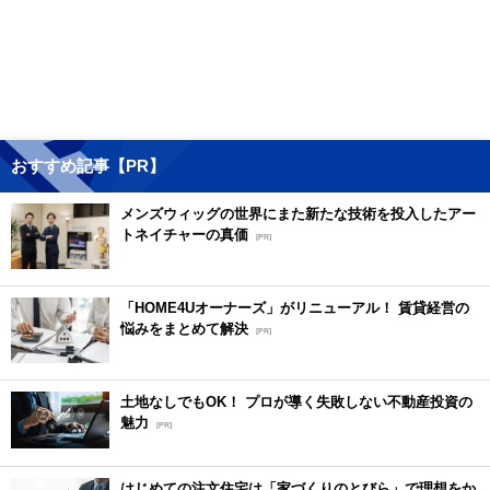
おすすめ記事【PR】
メンズウィッグの世界にまた新たな技術を投入したアー
トネイチャーの真価
[PR]
「HOME4Uオーナーズ」がリニューアル！ 賃貸経営の
悩みをまとめて解決
[PR]
土地なしでもOK！ プロが導く失敗しない不動産投資の
魅力
[PR]
はじめての注文住宅は「家づくりのとびら」で理想をか