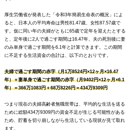
厚生労働省が発表した「令和3年簡易生命表の概況」によ
ると、日本人の平均寿命は男性81.47歳、女性87.57歳で
す。仮に同い年の夫婦がともに65歳で定年を迎えたとする
と、定年後に2人で過ごす期間は16.47年、夫の死別後に妻
のみ単身で過ごす期間を6.1年と計算できます。この期間
に不足する生活資金の合計は、以下のとおりです。
夫婦で過ごす期間の赤字（月1万8524円×12ヶ月×16.47
年）＋妻単身で過ごす期間の赤字（月9402円×12ヶ月×6.1
年）＝366万1083円＋68万8226円＝434万9309円
つまり現在の夫婦高齢者無職世帯は、平均的な生活を送る
ために総額434万9309円の資金不足が生じる可能性がある
ため、貯蓄を切り崩しながら生活している現状が見て取れ
ます。