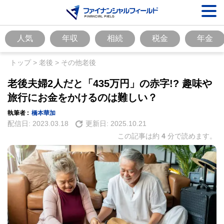
人気
年収
相続
税金
年金
トップ
>
老後
>
その他老後
老後夫婦2人だと「435万円」の赤字!? 趣味や
旅行にお金をかけるのは難しい？
執筆者 :
橋本華加
配信日:
2023.03.18
更新日:
2025.10.21
この記事は約
4
分で読めます。