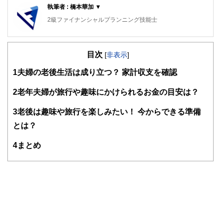
執筆者 : 橋本華加 ▼
2級ファイナンシャルプランニング技能士
目次
[
非表示
]
1
夫婦の老後生活は成り立つ？ 家計収支を確認
2
老年夫婦が旅行や趣味にかけられるお金の目安は？
3
老後は趣味や旅行を楽しみたい！ 今からできる準備
とは？
4
まとめ