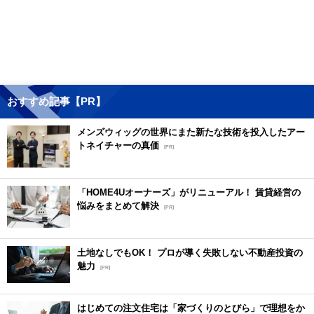
おすすめ記事【PR】
メンズウィッグの世界にまた新たな技術を投入したアー
トネイチャーの真価
[PR]
「HOME4Uオーナーズ」がリニューアル！ 賃貸経営の
悩みをまとめて解決
[PR]
土地なしでもOK！ プロが導く失敗しない不動産投資の
魅力
[PR]
はじめての注文住宅は「家づくりのとびら」で理想をか