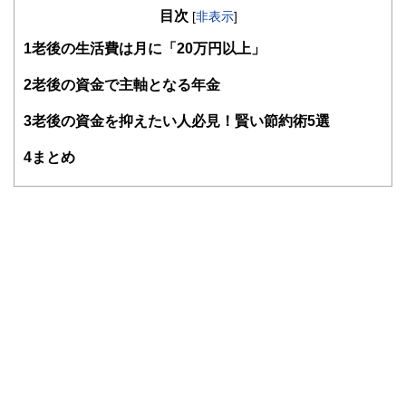
目次
知識がない方でも理解できるようわかりやすく発信していま
[
非表示
]
す。
1
老後の生活費は月に「20万円以上」
編集部のメンバーは、ファイナンシャルプランナーの資格取
得者を中心に「お金や暮らし」に関する書籍・雑誌の編集経
2
老後の資金で主軸となる年金
験者で構成され、企画立案から記事掲載まですべての工程に
関わることで、読者目線のコンテンツを追求しています。
3
老後の資金を抑えたい人必見！賢い節約術5選
FinancialFieldの特徴は、ファイナンシャルプランナー、弁
4
まとめ
護士、税理士、宅地建物取引士、相続診断士、住宅ローンア
ドバイザー、DCプランナー、公認会計士、社会保険労務
士、行政書士、投資アナリスト、キャリアコンサルタントな
ど150名以上の有資格者を執筆者・監修者として迎え、むず
かしく感じられる年金や税金、相続、保険、ローンなどの話
をわかりやすく発信している点です。
このように編集経験豊富なメンバーと金融や経済に精通した
執筆者・監修者による執筆体制を築くことで、内容のわかり
やすさはもちろんのこと、読み応えのあるコンテンツと確か
な情報発信を実現しています。
私たちは、快適でより良い生活のアイデアを提供するお金の
コンシェルジュを目指します。