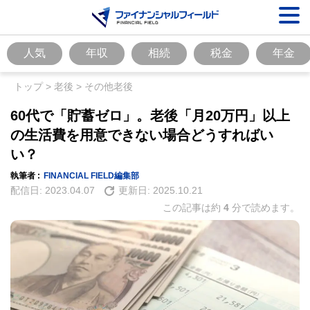
人気
年収
相続
税金
年金
トップ
>
老後
>
その他老後
60代で「貯蓄ゼロ」。老後「月20万円」以上
の生活費を用意できない場合どうすればい
い？
執筆者 :
FINANCIAL FIELD編集部
配信日:
2023.04.07
更新日:
2025.10.21
この記事は約
4
分で読めます。