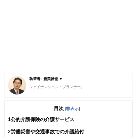
執筆者 : 新美昌也 ▼
ファイナンシャル・プランナー。
ライフプラン・キャッシュフロー分析に基づいた家計相談を
得意とする。法人営業をしていた経験から経営者からの相談
目次
が多い。教育資金、住宅購入、年金、資産運用、保険、離婚
[
非表示
]
のお金などをテーマとしたセミナーや個別相談も多数実施し
1
公的介護保険の介護サービス
ている。教育資金をテーマにした講演は延べ800校以上の高
校で実施。
また、保険や介護のお金に詳しいファイナンシャル・プラン
2
労働災害や交通事故での介護給付
ナーとしてテレビや新聞、雑誌の取材にも多数協力してい