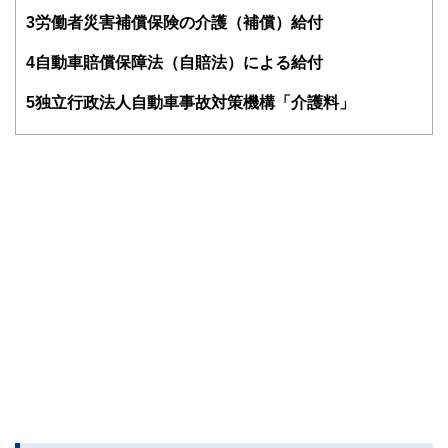
る。共著に「これで安心！入院・介護のお金」（技術評論
3
労働者災害補償保険の介護（補償）給付
社）がある。
http://fp-trc.com/
4
自動車賠償保障法（自賠法）による給付
5
独立行政法人自動車事故対策機構「介護料」