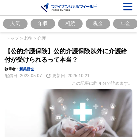
人気
年収
相続
税金
年金
トップ
>
老後
>
介護
【公的介護保険】公的介護保険以外に介護給
付が受けられるって本当？
執筆者 :
新美昌也
配信日:
2023.05.07
更新日:
2025.10.21
この記事は約
4
分で読めます。