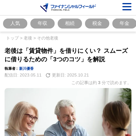
人気
年収
相続
税金
年金
トップ
>
老後
>
その他老後
老後は「賃貸物件」を借りにくい？ スムーズ
に借りるための「3つのコツ」を解説
執筆者 :
新川優香
配信日:
2023.05.11
更新日:
2025.10.21
この記事は約
3
分で読めます。