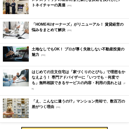
トネイチャーの真価
[PR]
「HOME4Uオーナーズ」がリニューアル！ 賃貸経営の
悩みをまとめて解決
[PR]
土地なしでもOK！ プロが導く失敗しない不動産投資の
魅力
[PR]
はじめての注文住宅は「家づくりのとびら」で理想をか
なえよう！ 専門アドバイザーに「いつでも・何度で
も」無料相談できるサービスの内容・利用の流れとは
[P
R]
「え、こんなに違うの!?」マンション売却で、数百万の
差がつく理由
[PR]