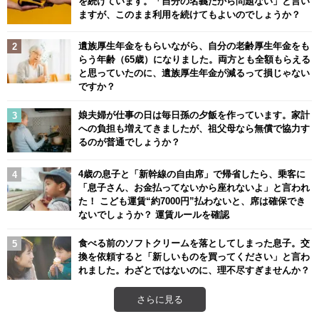
を続けています。「自分の名義だから問題ない」と言い
ますが、このまま利用を続けてもよいのでしょうか？
遺族厚生年金をもらいながら、自分の老齢厚生年金をも
らう年齢（65歳）になりました。両方とも全額もらえる
と思っていたのに、遺族厚生年金が減るって損じゃない
ですか？
娘夫婦が仕事の日は毎日孫の夕飯を作っています。家計
への負担も増えてきましたが、祖父母なら無償で協力す
るのが普通でしょうか？
4歳の息子と「新幹線の自由席」で帰省したら、乗客に
「息子さん、お金払ってないから座れないよ」と言われ
た！ こども運賃“約7000円”払わないと、席は確保でき
ないでしょうか？ 運賃ルールを確認
食べる前のソフトクリームを落としてしまった息子。交
換を依頼すると「新しいものを買ってください」と言わ
れました。わざとではないのに、理不尽すぎませんか？
さらに見る