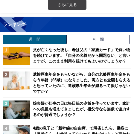
さらに見る
ランキング
週 間
月 間
父が亡くなった後も、母は父の「家族カード」で買い物
を続けています。「自分の名義だから問題ない」と言い
ますが、このまま利用を続けてもよいのでしょうか？
遺族厚生年金をもらいながら、自分の老齢厚生年金をも
らう年齢（65歳）になりました。両方とも全額もらえる
と思っていたのに、遺族厚生年金が減るって損じゃない
ですか？
娘夫婦が仕事の日は毎日孫の夕飯を作っています。家計
への負担も増えてきましたが、祖父母なら無償で協力す
るのが普通でしょうか？
4歳の息子と「新幹線の自由席」で帰省したら、乗客に
「息子さん、お金払ってないから座れないよ」と言われ