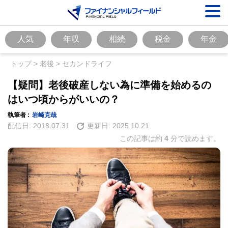
人気
年収
相続
税金
年金
トップ
>
老後
>
セカンドライフ
【疑問】老後破産しない為に準備を始めるの
はいつ頃からがいいの？
執筆者 :
岩崎克哉
配信日:
2018.07.31
更新日:
2025.10.21
この記事は約
4
分で読めます。