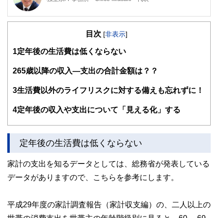
AFP（日本FP協会）
上級心理カウンセラー（NPO法人 総合福祉カウンセリング
目次
センター）
[
非表示
]
1965年生まれ
1
定年後の生活費は低くならない
大学の法学部を卒業後、経済の仕組みを学ぶため、銀行に入
社。10年後、生命保険業界へ転身。生命保険業界には約20
年携わり、金融畑約30年の知識と経験を「どこにも所属しな
2
65歳以降の収入―支出の合計金額は？？
い立場で多くの方々に伝えていきたい」と思い独立。
3
生活費以外のライフリスクに対する備えも忘れずに！
「あなたらしい人生を「ライフプラン」と「マネープラン」
で応援するファイナンシャルプランナー」をモットーに家計
4
定年後の収入や支出について「見える化」する
相談は通算2,000世帯以上に上る。
また、生命保険業界で培った「ライフプランニング」の考え
方や「マネジメント力」「対人コミュニケーション力」を活
定年後の生活費は低くならない
かし、企業研修・セミナー講師、業務改善コンサルタントと
しても活動中。
家計の支出を知るデータとしては、総務省が発表している
http://www.officeiwasaki.jp/
データがありますので、こちらを参考にします。
平成29年度の家計調査報告（家計収支編）の、二人以上の
世帯の消費支出を世帯主の年齢階級別に見ると、60～ 69