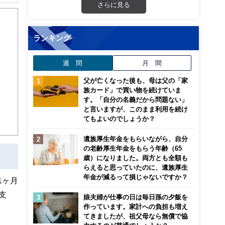
解でき
さらに見る
画立
ランキング
ンナ
週 間
月 間
迎
父が亡くなった後も、母は父の「家
こ
族カード」で買い物を続けていま
す。「自分の名義だから問題ない」
と言いますが、このまま利用を続け
てもよいのでしょうか？
遺族厚生年金をもらいながら、自分
の老齢厚生年金をもらう年齢（65
歳）になりました。両方とも全額も
らえると思っていたのに、遺族厚生
年金が減るって損じゃないですか？
1ヶ月
支
娘夫婦が仕事の日は毎日孫の夕飯を
作っています。家計への負担も増え
てきましたが、祖父母なら無償で協