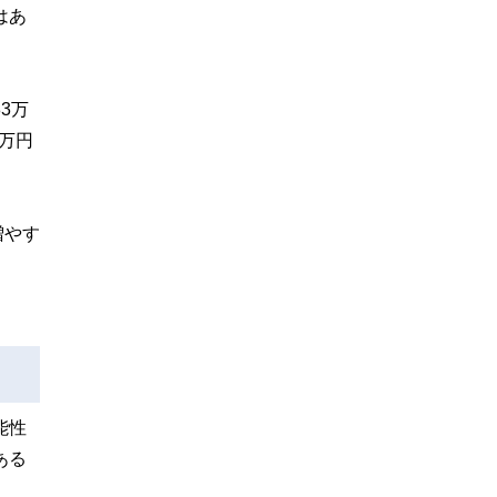
はあ
3万
0万円
増やす
能性
ある