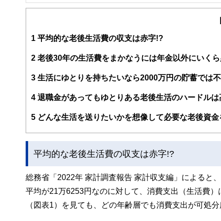
FinancialField編集部は、金融、経済に関する記
るようわかりやすく発信しています。
編集部のメンバーは、ファイナンシャルプランナーの資格
案から記事掲載まですべての工程に関わることで、読者目
1
平均的な老後生活費の収支は赤字!?
FinancialFieldの特徴は、ファイナンシャルプラ
2
老後30年の生活費をまかなうには年金以外にいくら
ー、公認会計士、社会保険労務士、行政書士、投資アナリ
え、むずかしく感じられる年金や税金、相続、保険、ロー
3
生活にゆとりを持ちたいなら2000万円の貯蓄では
このように編集経験豊富なメンバーと金融や経済に精通し
4
退職金があってもゆとりある老後生活のハードルは
と、読み応えのあるコンテンツと確かな情報発信を実現し
私たちは、快適でより良い生活のアイデアを提供するお金
5
どんな生活を送りたいかを想像して必要な老後資金
平均的な老後生活費の収支は赤字!?
総務省「2022年 家計調査報告 家計収支編」によると
平均が21万6253円なのに対して、消費支出（生活費）は
（図表1）を見ても、どの年齢層でも消費支出が可処分