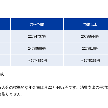
70～74歳
75歳以上
22万4737円
20万5544円
24万9589円
22万810円
△2万4852円
△1万5266円
作成
人分の標準的な年金額は月22万4482円です。消費支出の平均
は足りません。