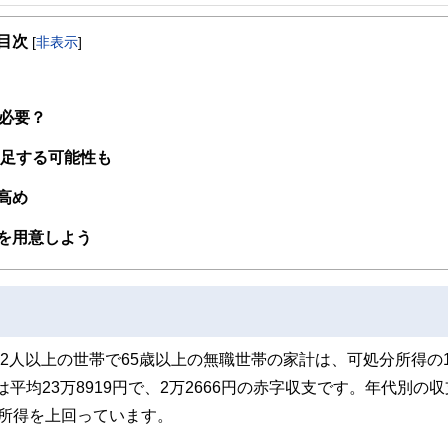
事を、日々の暮らしにどのような影響を与えるかという視点で、お金の知識がない方でも理
目次
[
非表示
]
取得者を中心に「お金や暮らし」に関する書籍・雑誌の編集経験者で構成され、企
線のコンテンツを追求しています。
ンナー、弁護士、税理士、宅地建物取引士、相続診断士、住宅ローンアドバイザー、DCプラ
必要？
スト、キャリアコンサルタントなど150名以上の有資格者を執筆者・監修者として
ンなどの話をわかりやすく発信している点です。
不足する可能性も
た執筆者・監修者による執筆体制を築くことで、内容のわかりやすさはもちろんの
高め
ています。
のコンシェルジュを目指します。
を用意しよう
、2人以上の世帯で65歳以上の無職世帯の家計は、可処分所得の
平均23万8919円で、2万2666円の赤字収支です。年代別の収
所得を上回っています。