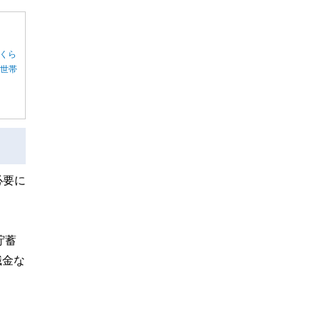
くら
る世帯
必要に
貯蓄
職金な