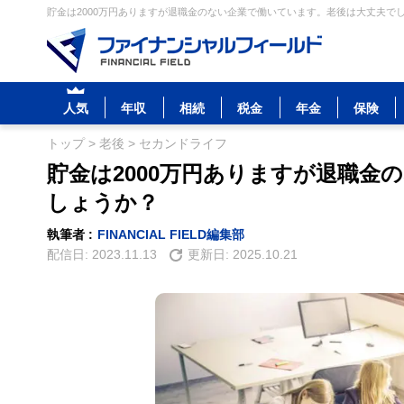
貯金は2000万円ありますが退職金のない企業で働いています。老後は大丈夫でし
人気
年収
相続
税金
年金
保険
トップ
>
老後
>
セカンドライフ
貯金は2000万円ありますが退職金
しょうか？
執筆者 :
FINANCIAL FIELD編集部
配信日:
2023.11.13
更新日:
2025.10.21