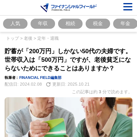
人気
年収
相続
税金
年金
トップ
>
老後
>
定年・退職
貯蓄が「200万円」しかない50代の夫婦です。
世帯収入は「500万円」ですが、老後貧乏にな
らないためにできることはありますか？
執筆者 :
FINANCIAL FIELD編集部
配信日:
2024.02.08
更新日:
2025.10.21
この記事は約
3
分で読めます。