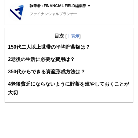
執筆者 : FINANCIAL FIELD編集部 ▼
ファイナンシャルプランナー
FinancialField編集部は、金融、経済に関する記事を、日々
の暮らしにどのような影響を与えるかという視点で、お金の
目次
知識がない方でも理解できるようわかりやすく発信していま
[
非表示
]
す。
1
50代二人以上世帯の平均貯蓄額は？
編集部のメンバーは、ファイナンシャルプランナーの資格取
得者を中心に「お金や暮らし」に関する書籍・雑誌の編集経
2
老後の生活に必要な費用は？
験者で構成され、企画立案から記事掲載まですべての工程に
関わることで、読者目線のコンテンツを追求しています。
3
50代からできる資産形成方法は？
FinancialFieldの特徴は、ファイナンシャルプランナー、弁
4
老後貧乏にならないように貯蓄を殖やしておくことが
護士、税理士、宅地建物取引士、相続診断士、住宅ローンア
ドバイザー、DCプランナー、公認会計士、社会保険労務
大切
士、行政書士、投資アナリスト、キャリアコンサルタントな
ど150名以上の有資格者を執筆者・監修者として迎え、むず
かしく感じられる年金や税金、相続、保険、ローンなどの話
をわかりやすく発信している点です。
このように編集経験豊富なメンバーと金融や経済に精通した
執筆者・監修者による執筆体制を築くことで、内容のわかり
やすさはもちろんのこと、読み応えのあるコンテンツと確か