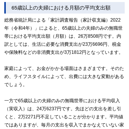
ど150名以上の有資格者を執筆者・監修者として迎え、むず
65歳以上の夫婦における月額の平均支出額
かしく感じられる年金や税金、相続、保険、ローンなどの話
をわかりやすく発信している点です。
総務省統計局による「家計調査報告（家計収支編）2022
このように編集経験豊富なメンバーと金融や経済に精通した
年（令和4年）」によると、65歳以上の夫婦のみの無職世
執筆者・監修者による執筆体制を築くことで、内容のわかり
やすさはもちろんのこと、読み応えのあるコンテンツと確か
帯における平均支出額（月額）は、26万8508円です。内
な情報発信を実現しています。
訳としては、生活に必要な消費支出が23万6696円、税金
私たちは、快適でより良い生活のアイデアを提供するお金の
や保険料などの非消費支出が3万1812円となっています。
コンシェルジュを目指します。
家庭によって、お金がかかる場面はさまざまです。そのた
め、ライフスタイルによって、出費には大きな変動がある
でしょう。
一方で65歳以上の夫婦のみの無職世帯における平均収入
（実収入）は、24万6237円です。先ほどの支出を差し引
くと、2万2271円不足していることが分かります。平均値
ではありますが、毎月の支出を収入でまかなえていない家