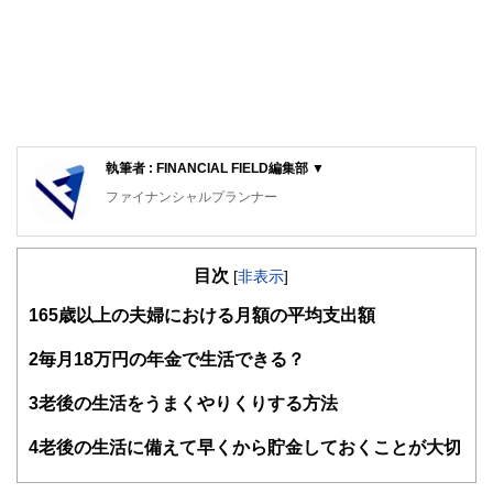
執筆者 : FINANCIAL FIELD編集部 ▼
ファイナンシャルプランナー
FinancialField編集部は、金融、経済に関する記事を、日々
の暮らしにどのような影響を与えるかという視点で、お金の
目次
知識がない方でも理解できるようわかりやすく発信していま
[
非表示
]
す。
1
65歳以上の夫婦における月額の平均支出額
編集部のメンバーは、ファイナンシャルプランナーの資格取
得者を中心に「お金や暮らし」に関する書籍・雑誌の編集経
2
毎月18万円の年金で生活できる？
験者で構成され、企画立案から記事掲載まですべての工程に
関わることで、読者目線のコンテンツを追求しています。
3
老後の生活をうまくやりくりする方法
FinancialFieldの特徴は、ファイナンシャルプランナー、弁
4
老後の生活に備えて早くから貯金しておくことが大切
護士、税理士、宅地建物取引士、相続診断士、住宅ローンア
ドバイザー、DCプランナー、公認会計士、社会保険労務
士、行政書士、投資アナリスト、キャリアコンサルタントな