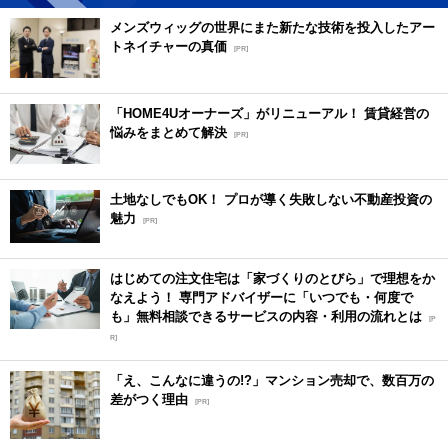
メンズウィッグの世界にまた新たな技術を投入したアー
トネイチャーの真価
[PR]
「HOME4Uオーナーズ」がリニューアル！ 賃貸経営の
悩みをまとめて解決
[PR]
土地なしでもOK！ プロが導く失敗しない不動産投資の
魅力
[PR]
はじめての注文住宅は「家づくりのとびら」で理想をか
なえよう！ 専門アドバイザーに「いつでも・何度で
も」無料相談できるサービスの内容・利用の流れとは
[P
R]
「え、こんなに違うの!?」マンション売却で、数百万の
差がつく理由
[PR]