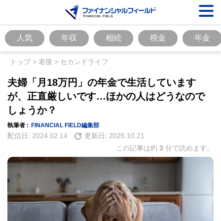
人気
年収
相続
税金
年金
トップ
>
老後
>
セカンドライフ
夫婦「月18万円」の年金で生活しています
が、正直厳しいです…ほかの人はどうなので
しょうか？
執筆者 :
FINANCIAL FIELD編集部
配信日:
2024.02.14
更新日:
2025.10.21
この記事は約
3
分で読めます。