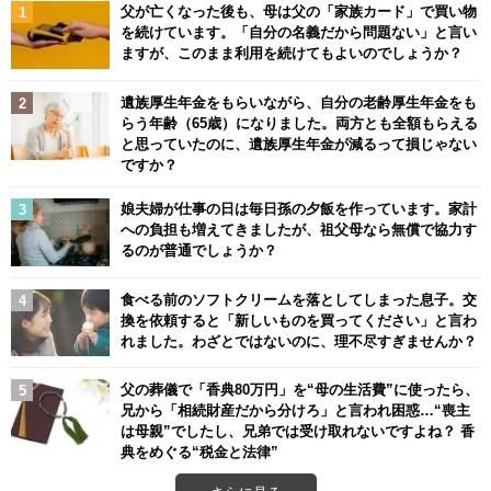
父が亡くなった後も、母は父の「家族カード」で買い物
を続けています。「自分の名義だから問題ない」と言い
ますが、このまま利用を続けてもよいのでしょうか？
遺族厚生年金をもらいながら、自分の老齢厚生年金をも
らう年齢（65歳）になりました。両方とも全額もらえる
と思っていたのに、遺族厚生年金が減るって損じゃない
ですか？
娘夫婦が仕事の日は毎日孫の夕飯を作っています。家計
への負担も増えてきましたが、祖父母なら無償で協力す
るのが普通でしょうか？
食べる前のソフトクリームを落としてしまった息子。交
換を依頼すると「新しいものを買ってください」と言わ
れました。わざとではないのに、理不尽すぎませんか？
父の葬儀で「香典80万円」を“母の生活費”に使ったら、
兄から「相続財産だから分けろ」と言われ困惑…“喪主
は母親”でしたし、兄弟では受け取れないですよね？ 香
典をめぐる“税金と法律”