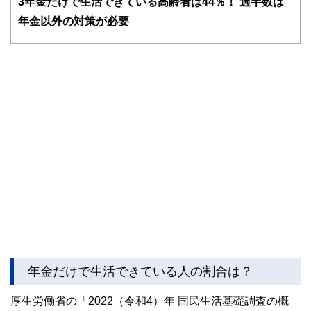
3
年金だけで生活できている高齢者は44％！ 過半数は
FinancialFieldの特徴は、ファイナンシャルプランナー、弁
年金以外の対策が必要
護士、税理士、宅地建物取引士、相続診断士、住宅ローンア
ドバイザー、DCプランナー、公認会計士、社会保険労務
士、行政書士、投資アナリスト、キャリアコンサルタントな
ど150名以上の有資格者を執筆者・監修者として迎え、むず
かしく感じられる年金や税金、相続、保険、ローンなどの話
をわかりやすく発信している点です。
このように編集経験豊富なメンバーと金融や経済に精通した
執筆者・監修者による執筆体制を築くことで、内容のわかり
やすさはもちろんのこと、読み応えのあるコンテンツと確か
な情報発信を実現しています。
私たちは、快適でより良い生活のアイデアを提供するお金の
コンシェルジュを目指します。
年金だけで生活できている人の割合は？
厚生労働省の「2022（令和4）年 国民生活基礎調査の概