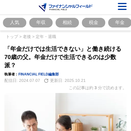
人気
年収
相続
税金
年金
トップ
>
老後
>
定年・退職
「年金だけでは生活できない」と働き続ける
70歳の父。年金だけで生活できるのは少数
派？
執筆者 :
FINANCIAL FIELD編集部
配信日:
2024.07.07
更新日:
2025.10.21
この記事は約
3
分で読めます。