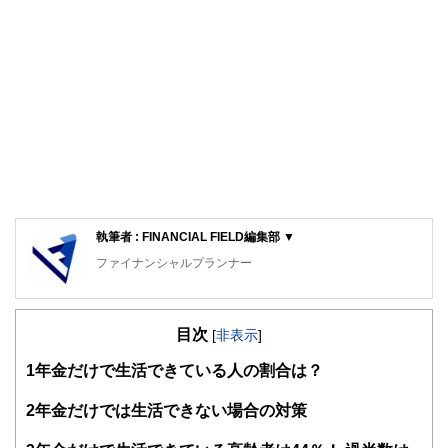
執筆者 : FINANCIAL FIELD編集部 ▼
ファイナンシャルプランナー
FinancialField編集部は、金融、経済に関する記事を、日々
の暮らしにどのような影響を与えるかという視点で、お金の
目次
知識がない方でも理解できるようわかりやすく発信していま
[
非表示
]
す。
1
年金だけで生活できている人の割合は？
編集部のメンバーは、ファイナンシャルプランナーの資格取
得者を中心に「お金や暮らし」に関する書籍・雑誌の編集経
2
年金だけでは生活できない場合の対策
験者で構成され、企画立案から記事掲載まですべての工程に
関わることで、読者目線のコンテンツを追求しています。