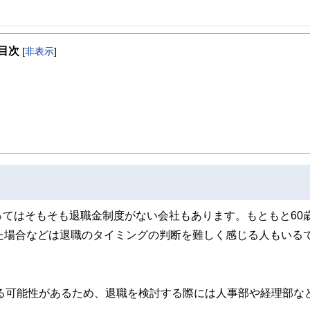
事を、日々の暮らしにどのような影響を与えるかという視点で、お金の知識がない方でも理
目次
[
非表示
]
取得者を中心に「お金や暮らし」に関する書籍・雑誌の編集経験者で構成され、企
線のコンテンツを追求しています。
ンナー、弁護士、税理士、宅地建物取引士、相続診断士、住宅ローンアドバイザー、DCプラ
スト、キャリアコンサルタントなど150名以上の有資格者を執筆者・監修者として
ンなどの話をわかりやすく発信している点です。
た執筆者・監修者による執筆体制を築くことで、内容のわかりやすさはもちろんの
ています。
のコンシェルジュを目指します。
てはそもそも退職金制度がない会社もあります。もともと60
た場合などは退職のタイミングの判断を難しく感じる人もいる
わる可能性があるため、退職を検討する際には人事部や経理部な