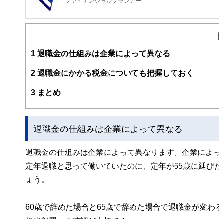
ファイナンシャルプランナー
FinancialField編集部は、金融、経済に関する記
るようわかりやすく発信しています。
編集部のメンバーは、ファイナンシャルプランナーの資格
案から記事掲載まですべての工程に関わることで、読者目
1
退職金の仕組みは企業によって異なる
FinancialFieldの特徴は、ファイナンシャルプラ
2
退職金にかかる税金についても把握しておく
ー、公認会計士、社会保険労務士、行政書士、投資アナリ
え、むずかしく感じられる年金や税金、相続、保険、ロー
3
まとめ
このように編集経験豊富なメンバーと金融や経済に精通し
と、読み応えのあるコンテンツと確かな情報発信を実現し
退職金の仕組みは企業によって異なる
私たちは、快適でより良い生活のアイデアを提供するお金
退職金の仕組みは企業によって異なります。企業によっ
定年退職と思って働いていたのに、定年が65歳に延び
ょう。
60歳で辞めた場合と65歳で辞めた場合で退職金が変