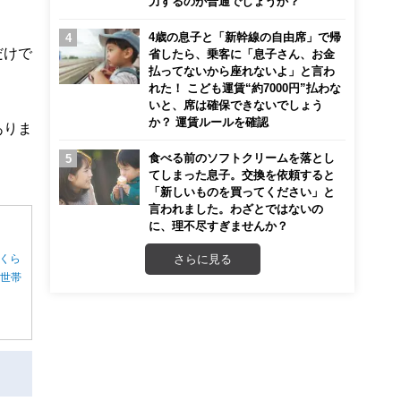
力するのが普通でしょうか？
4歳の息子と「新幹線の自由席」で帰
だけで
省したら、乗客に「息子さん、お金
払ってないから座れないよ」と言わ
れた！ こども運賃“約7000円”払わな
いと、席は確保できないでしょう
か？ 運賃ルールを確認
ありま
食べる前のソフトクリームを落とし
てしまった息子。交換を依頼すると
「新しいものを買ってください」と
言われました。わざとではないの
に、理不尽すぎませんか？
さらに見る
くら
る世帯