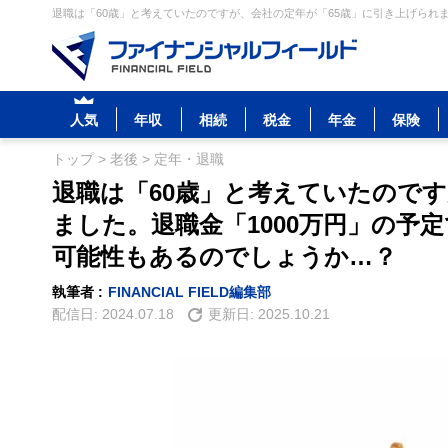
退職は「60歳」と考えていたのですが、会社の定年が「65歳」に引き上げられま
人気
年収
相続
税金
年金
保険
トップ
>
老後
>
定年・退職
退職は「60歳」と考えていたのです
ました。退職金「1000万円」の予
可能性もあるのでしょうか…？
執筆者 :
FINANCIAL FIELD編集部
配信日:
2024.07.18
更新日:
2025.10.21