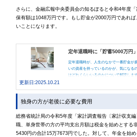
さらに、金融広報中央委員会の知るぽると令和4年度「
保有額は1048万円です。もし貯金が2000万円であ
いことになります。
定年退職時に「貯蓄5000万
定年退職時が、人生のなかで一番貯金が
いの資産を持っているのかが、気になるの
はどれくらいいるのかについて解説しま
更新日:2025.10.21
独身の方が老後に必要な費用
総務省統計局の令和5年度「家計調査報告〔家計収支編〕
職、単身世帯の方の平均支出月額は税金を始めとする非消
5430円の合計15万7673円でした。対して、年金を始