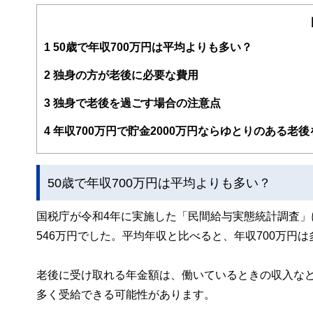
るようわかりやすく発信しています。
編集部のメンバーは、ファイナンシャルプランナーの資格
案から記事掲載まですべての工程に関わることで、読者目
1
50歳で年収700万円は平均よりも多い？
FinancialFieldの特徴は、ファイナンシャルプラ
2
独身の方が老後に必要な費用
ー、公認会計士、社会保険労務士、行政書士、投資アナリ
え、むずかしく感じられる年金や税金、相続、保険、ロー
3
独身で老後を過ごす場合の注意点
このように編集経験豊富なメンバーと金融や経済に精通し
4
年収700万円で貯金2000万円ならゆとりのある老
と、読み応えのあるコンテンツと確かな情報発信を実現し
私たちは、快適でより良い生活のアイデアを提供するお金
50歳で年収700万円は平均よりも多い？
国税庁が令和4年に実施した「民間給与実態統計調査」によ
546万円でした。平均年収と比べると、年収700万円
老後に受け取れる年金額は、働いているときの収入な
多く受給できる可能性があります。