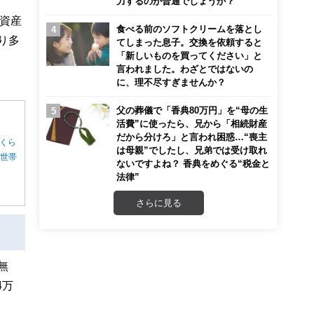
力するのが普通でしょうか？
資産
食べる前のソフトクリームを落とし
り多
てしまった息子。交換を依頼すると
「新しいものを買ってください」と
言われました。わざとではないの
に、理不尽すぎませんか？
父の葬儀で「香典80万円」を“母の生
活費”に使ったら、兄から「相続財産
だから分けろ」と言われ困惑…“喪主
くら
は母親”でしたし、兄弟では受け取れ
る世帯
ないですよね？ 香典をめぐる“税金と
法律”
さらに見る
無
4万