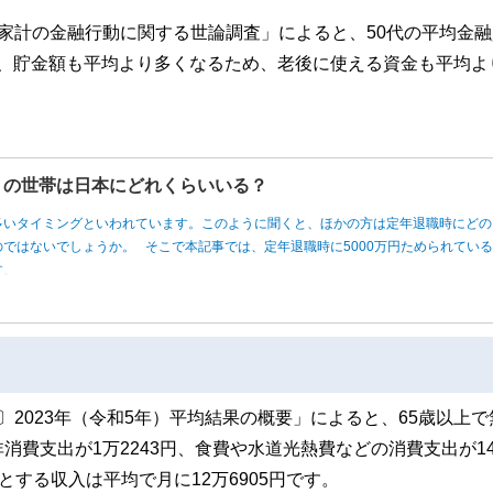
家計の金融行動に関する世論調査」によると、50代の平均金融
れば、貯金額も平均より多くなるため、老後に使える資金も平均よ
円」の世帯は日本にどれくらいいる？
多いタイミングといわれています。このように聞くと、ほかの方は定年退職時にどの
ではないでしょうか。 そこで本記事では、定年退職時に5000万円ためられてい
す。
2023年（令和5年）平均結果の概要」によると、65歳以上で
費支出が1万2243円、食費や水道光熱費などの消費支出が1
めとする収入は平均で月に12万6905円です。