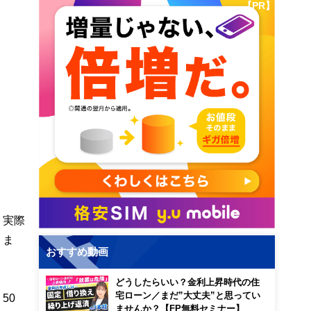
【PR】
。実際
りま
おすすめ動画
どうしたらいい？金利上昇時代の住
宅ローン／まだ”大丈夫”と思ってい
50
ませんか？【FP無料セミナー】