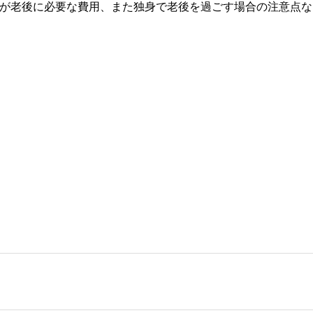
方が老後に必要な費用、また独身で老後を過ごす場合の注意点な
事を、日々の暮らしにどのような影響を与えるかという視点で、お金の知識がない方でも理