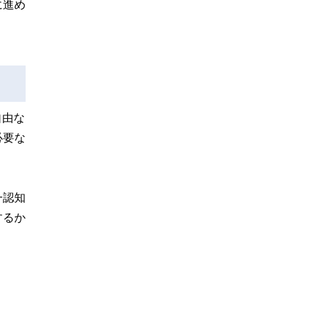
に進め
自由な
必要な
一認知
するか