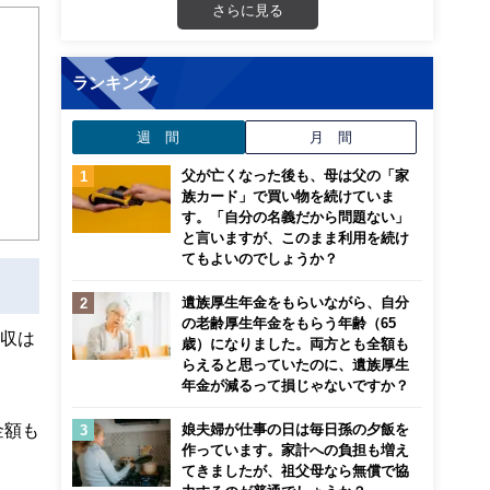
さらに見る
画立
ランキング
ンナ
迎
週 間
月 間
父が亡くなった後も、母は父の「家
こ
族カード」で買い物を続けていま
す。「自分の名義だから問題ない」
と言いますが、このまま利用を続け
てもよいのでしょうか？
遺族厚生年金をもらいながら、自分
の老齢厚生年金をもらう年齢（65
年収は
歳）になりました。両方とも全額も
らえると思っていたのに、遺族厚生
年金が減るって損じゃないですか？
金額も
娘夫婦が仕事の日は毎日孫の夕飯を
作っています。家計への負担も増え
てきましたが、祖父母なら無償で協