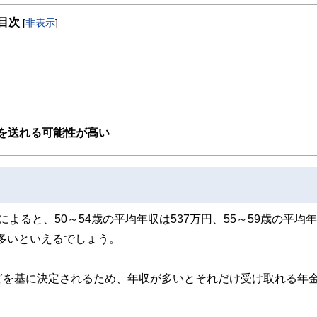
目次
[
非表示
]
取得者を中心に「お金や暮らし」に関する書籍・雑誌の編集経験者で構成され、企
線のコンテンツを追求しています。
ンナー、弁護士、税理士、宅地建物取引士、相続診断士、住宅ローンアドバイザー、DCプラ
スト、キャリアコンサルタントなど150名以上の有資格者を執筆者・監修者として
ンなどの話をわかりやすく発信している点です。
た執筆者・監修者による執筆体制を築くことで、内容のわかりやすさはもちろんの
後を送れる可能性が高い
ています。
のコンシェルジュを目指します。
ると、50～54歳の平均年収は537万円、55～59歳の平均
は多いといえるでしょう。
どを基に決定されるため、年収が多いとそれだけ受け取れる年