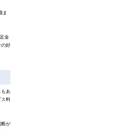
歳ま
足金
分の好
スもあ
ビス料
判断が