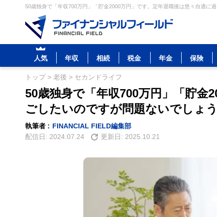
50歳独身で「年収700万円」「貯金2000万円」です。定年退職後は悠々自適に
人気
年収
相続
税金
年金
保険
トップ
>
老後
>
セカンドライフ
50歳独身で「年収700万円」「貯金
ごしたいのですが問題ないでしょ
執筆者 :
FINANCIAL FIELD編集部
配信日:
2024.07.24
更新日:
2025.10.21