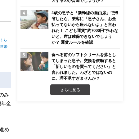
力するのが普通でしょうか？
4歳の息子と「新幹線の自由席」で帰
省したら、乗客に「息子さん、お金
払ってないから座れないよ」と言わ
れた！ こども運賃“約7000円”払わな
いと、席は確保できないでしょう
くら
か？ 運賃ルールを確認
る世帯
食べる前のソフトクリームを落とし
てしまった息子。交換を依頼すると
「新しいものを買ってください」と
言われました。わざとではないの
に、理不尽すぎませんか？
さらに見る
のみ
礎年金
を進め