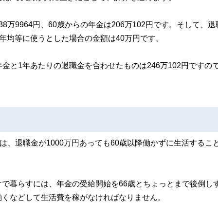
万9964円、60歳からの年金は206万102円です。そして、退
で毎年均等に使うとした場合の金額は40万円です。
の年金と1年あたりの退職金を合わせたものは246万102円ですの
は、退職金が1000万円あっても60歳以降働かずに生活するこ
で暮らすには、年金の受給開始を66歳とちょっとまで後倒し
働くなどして生活費を稼がなければなりません。