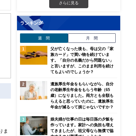
さらに見る
解でき
ランキング
画立
週 間
月 間
ンナ
迎
父が亡くなった後も、母は父の「家
族カード」で買い物を続けていま
す。「自分の名義だから問題ない」
こ
と言いますが、このまま利用を続け
てもよいのでしょうか？
遺族厚生年金をもらいながら、自分
の老齢厚生年金をもらう年齢（65
歳）になりました。両方とも全額も
らえると思っていたのに、遺族厚生
〕
年金が減るって損じゃないですか？
娘夫婦が仕事の日は毎日孫の夕飯を
作っています。家計への負担も増え
りま
てきましたが、祖父母なら無償で協