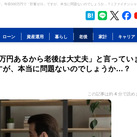
す。年収500万円で「貯蓄ゼロ」ですが、本当に問題ないのでしょうか…？ | ファイナンシ
ローン
資産運用
暮らし
老後
家計
キャリア
00万円あるから老後は大丈夫」と言ってい
ですが、本当に問題ないのでしょうか…？
この記事は約
4
分で読め