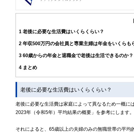
FinancialField編集部は、金融、経済に関する記
るようわかりやすく発信しています。
編集部のメンバーは、ファイナンシャルプランナーの資格
案から記事掲載まですべての工程に関わることで、読者目
1
老後に必要な生活費はいくらくらい？
FinancialFieldの特徴は、ファイナンシャルプラ
2
年収500万円の会社員と専業主婦は年金をいくらも
ー、公認会計士、社会保険労務士、行政書士、投資アナリ
え、むずかしく感じられる年金や税金、相続、保険、ロー
3
60歳からの年金と退職金で老後は生活できるのか？
このように編集経験豊富なメンバーと金融や経済に精通し
4
まとめ
と、読み応えのあるコンテンツと確かな情報発信を実現し
私たちは、快適でより良い生活のアイデアを提供するお金
老後に必要な生活費はいくらくらい？
老後に必要な生活費は家庭によって異なるため一概に
2023年（令和5年）平均結果の概要」を参考にします
それによると、65歳以上の夫婦のみの無職世帯の平均的な