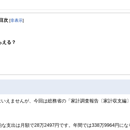
事を、日々の暮らしにどのような影響を与えるかという視点で、お金の知識がない方でも理
目次
[
非表示
]
取得者を中心に「お金や暮らし」に関する書籍・雑誌の編集経験者で構成され、企
線のコンテンツを追求しています。
ンナー、弁護士、税理士、宅地建物取引士、相続診断士、住宅ローンアドバイザー、DCプラ
らえる？
スト、キャリアコンサルタントなど150名以上の有資格者を執筆者・監修者として
ンなどの話をわかりやすく発信している点です。
た執筆者・監修者による執筆体制を築くことで、内容のわかりやすさはもちろんの
ています。
のコンシェルジュを目指します。
はいえませんが、今回は総務省の「家計調査報告〔家計収支編
。
支出は月額で28万2497円です。年間では338万9964円にな