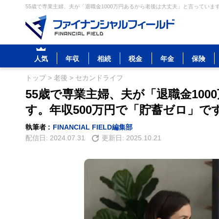
55歳で専業主婦、夫が「退職金1000万円あるから老後は大丈夫」と言っていま
人気
年収
相続
税金
年金
保険
トップ
>
老後
>
セカンドライフ
55歳で専業主婦、夫が「退職金10
す。年収500万円で「貯蓄ゼロ」
執筆者 :
FINANCIAL FIELD編集部
配信日:
2024.07.31
更新日:
2025.10.21