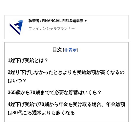
執筆者 : FINANCIAL FIELD編集部 ▼
ファイナンシャルプランナー
FinancialField編集部は、金融、経済に関する記事を、日々
の暮らしにどのような影響を与えるかという視点で、お金の
目次
知識がない方でも理解できるようわかりやすく発信していま
[
非表示
]
す。
1
繰下げ受給とは？
編集部のメンバーは、ファイナンシャルプランナーの資格取
得者を中心に「お金や暮らし」に関する書籍・雑誌の編集経
2
繰り下げしなかったときよりも受給総額が高くなるの
験者で構成され、企画立案から記事掲載まですべての工程に
はいつ？
関わることで、読者目線のコンテンツを追求しています。
FinancialFieldの特徴は、ファイナンシャルプランナー、弁
3
65歳から70歳までで必要な貯蓄はいくら？
護士、税理士、宅地建物取引士、相続診断士、住宅ローンア
ドバイザー、DCプランナー、公認会計士、社会保険労務
4
繰下げ受給で70歳から年金を受け取る場合、年金総額
士、行政書士、投資アナリスト、キャリアコンサルタントな
は80代ごろ通常よりも多くなる
ど150名以上の有資格者を執筆者・監修者として迎え、むず
かしく感じられる年金や税金、相続、保険、ローンなどの話
をわかりやすく発信している点です。
このように編集経験豊富なメンバーと金融や経済に精通した