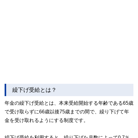
執筆者・監修者による執筆体制を築くことで、内容のわかり
やすさはもちろんのこと、読み応えのあるコンテンツと確か
な情報発信を実現しています。
私たちは、快適でより良い生活のアイデアを提供するお金の
コンシェルジュを目指します。
繰下げ受給とは？
年金の繰下げ受給とは、本来受給開始する年齢である65歳
で受け取らずに66歳以後75歳までの間で、繰り下げて年
金を受け取れるようにする制度です。
繰下げ受給を利用すると、繰り下げた月数によって0.7％