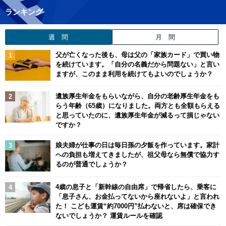
ランキング
週 間
月 間
父が亡くなった後も、母は父の「家族カード」で買い物
を続けています。「自分の名義だから問題ない」と言い
ますが、このまま利用を続けてもよいのでしょうか？
遺族厚生年金をもらいながら、自分の老齢厚生年金をも
らう年齢（65歳）になりました。両方とも全額もらえる
と思っていたのに、遺族厚生年金が減るって損じゃない
ですか？
娘夫婦が仕事の日は毎日孫の夕飯を作っています。家計
への負担も増えてきましたが、祖父母なら無償で協力す
るのが普通でしょうか？
4歳の息子と「新幹線の自由席」で帰省したら、乗客に
「息子さん、お金払ってないから座れないよ」と言われ
た！ こども運賃“約7000円”払わないと、席は確保でき
ないでしょうか？ 運賃ルールを確認