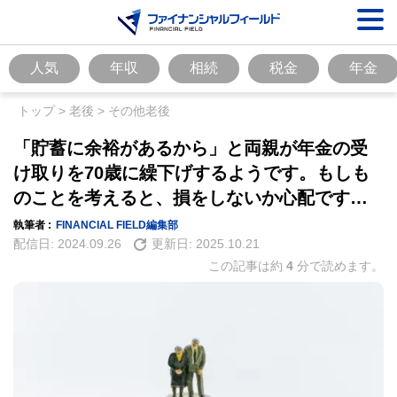
人気
年収
相続
税金
年金
トップ
>
老後
>
その他老後
「貯蓄に余裕があるから」と両親が年金の受
け取りを70歳に繰下げするようです。もしも
のことを考えると、損をしないか心配です…
執筆者 :
FINANCIAL FIELD編集部
配信日:
2024.09.26
更新日:
2025.10.21
この記事は約
4
分で読めます。