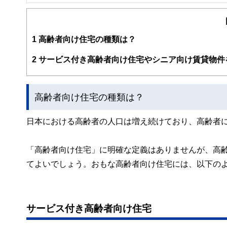
FinancialField編集部は、金融、経済に関する記
るようわかりやすく発信しています。
編集部のメンバーは、ファイナンシャルプランナーの資格
案から記事掲載まですべての工程に関わることで、読者目
1
高齢者向け住宅の種類は？
FinancialFieldの特徴は、ファイナンシャルプラ
2
サービス付き高齢者向け住宅やシニア向け賃貸物件
ー、公認会計士、社会保険労務士、行政書士、投資アナリ
え、むずかしく感じられる年金や税金、相続、保険、ロー
このように編集経験豊富なメンバーと金融や経済に精通し
高齢者向け住宅の種類は？
と、読み応えのあるコンテンツと確かな情報発信を実現し
私たちは、快適でより良い生活のアイデアを提供するお金
日本における高齢者の人口は増え続けており、高齢者
「高齢者向け住宅」に明確な定義はありませんが、高
てよいでしょう。おもな高齢者向け住宅には、以下の
サービス付き高齢者向け住宅