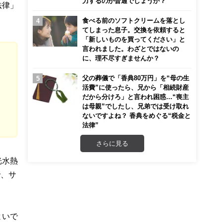
力するのが普通でしょうか？
法律」
食べる前のソフトクリームを落とし
てしまった息子。交換を依頼すると
「新しいものを買ってください」と
言われました。わざとではないの
に、理不尽すぎませんか？
父の葬儀で「香典80万円」を“母の生
活費”に使ったら、兄から「相続財産
だから分けろ」と言われ困惑…“喪主
は母親”でしたし、兄弟では受け取れ
ないですよね？ 香典をめぐる“税金と
法律”
さらに見る
光水熱
で、サ
よいで