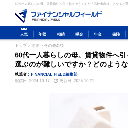
60代一人暮らしの母。賃貸物件へ引っ越すそうですが「高齢者向け」となると選
人気
年収
相続
税金
年金
保険
トップ
>
老後
>
その他老後
60代一人暮らしの母。賃貸物件へ
選ぶのが難しいですか？どのよう
執筆者 :
FINANCIAL FIELD編集部
配信日:
2024.10.17
更新日:
2025.10.21