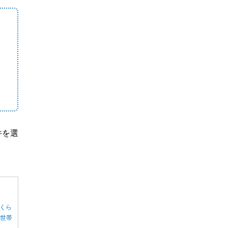
件を選
くら
る世帯