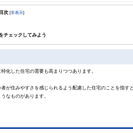
事を、日々の暮らしにどのような影響を与えるかという視点で、お金の知識がない方でも理
目次
[
非表示
]
取得者を中心に「お金や暮らし」に関する書籍・雑誌の編集経験者で構成され、企
線のコンテンツを追求しています。
ンナー、弁護士、税理士、宅地建物取引士、相続診断士、住宅ローンアドバイザー、DCプラ
をチェックしてみよう
スト、キャリアコンサルタントなど150名以上の有資格者を執筆者・監修者として
ンなどの話をわかりやすく発信している点です。
た執筆者・監修者による執筆体制を築くことで、内容のわかりやすさはもちろんの
ています。
のコンシェルジュを目指します。
に特化した住宅の需要も高まりつつあります。
齢者が住みやすさを感じられるよう配慮した住宅のことを指す
ようなものがあります。