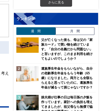
解でき
さらに見る
画立
ランキング
ンナ
週 間
月 間
迎
父が亡くなった後も、母は父の「家
こ
族カード」で買い物を続けていま
す。「自分の名義だから問題ない」
と言いますが、このまま利用を続け
てもよいのでしょうか？
遺族厚生年金をもらいながら、自分
と考え
の老齢厚生年金をもらう年齢（65
歳）になりました。両方とも全額も
らえると思っていたのに、遺族厚生
年金が減るって損じゃないですか？
娘夫婦が仕事の日は毎日孫の夕飯を
作っています。家計への負担も増え
てきましたが、祖父母なら無償で協