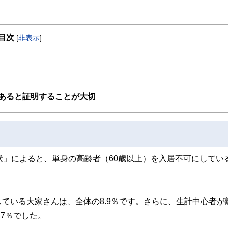
事を、日々の暮らしにどのような影響を与えるかという視点で、お金の知識がない方でも理
目次
[
非表示
]
取得者を中心に「お金や暮らし」に関する書籍・雑誌の編集経験者で構成され、企
線のコンテンツを追求しています。
ンナー、弁護士、税理士、宅地建物取引士、相続診断士、住宅ローンアドバイザー、DCプラ
スト、キャリアコンサルタントなど150名以上の有資格者を執筆者・監修者として
ンなどの話をわかりやすく発信している点です。
あると証明することが大切
た執筆者・監修者による執筆体制を築くことで、内容のわかりやすさはもちろんの
ています。
のコンシェルジュを目指します。
状」によると、単身の高齢者（60歳以上）を入居不可にしてい
ている大家さんは、全体の8.9％です。さらに、生計中心者が
7％でした。