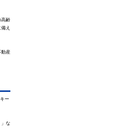
の高齢
に備え
不動産
のキー
）」な