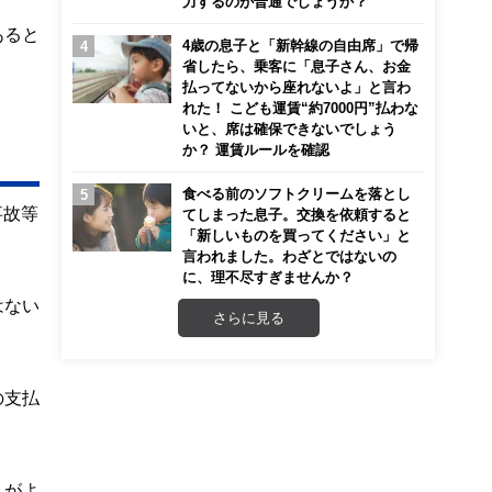
力するのが普通でしょうか？
あると
4歳の息子と「新幹線の自由席」で帰
省したら、乗客に「息子さん、お金
払ってないから座れないよ」と言わ
れた！ こども運賃“約7000円”払わな
いと、席は確保できないでしょう
か？ 運賃ルールを確認
食べる前のソフトクリームを落とし
事故等
てしまった息子。交換を依頼すると
「新しいものを買ってください」と
言われました。わざとではないの
に、理不尽すぎませんか？
はない
さらに見る
の支払
うがよ