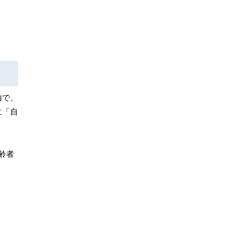
由で、
に「自
齢者