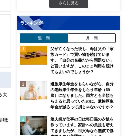
さらに見る
解でき
ランキング
画立
週 間
月 間
ンナ
迎
父が亡くなった後も、母は父の「家
族カード」で買い物を続けていま
す。「自分の名義だから問題ない」
こ
と言いますが、このまま利用を続け
てもよいのでしょうか？
遺族厚生年金をもらいながら、自分
の老齢厚生年金をもらう年齢（65
る大
歳）になりました。両方とも全額も
らえると思っていたのに、遺族厚生
年金が減るって損じゃないですか？
娘夫婦が仕事の日は毎日孫の夕飯を
離職
作っています。家計への負担も増え
てきましたが、祖父母なら無償で協