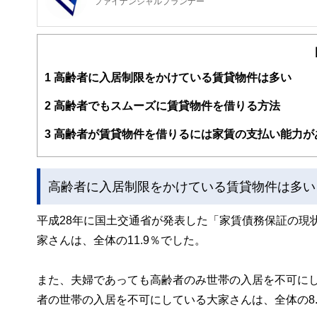
ファイナンシャルプランナー
FinancialField編集部は、金融、経済に関する記
るようわかりやすく発信しています。
編集部のメンバーは、ファイナンシャルプランナーの資格
案から記事掲載まですべての工程に関わることで、読者目
1
高齢者に入居制限をかけている賃貸物件は多い
FinancialFieldの特徴は、ファイナンシャルプラ
2
高齢者でもスムーズに賃貸物件を借りる方法
ー、公認会計士、社会保険労務士、行政書士、投資アナリ
え、むずかしく感じられる年金や税金、相続、保険、ロー
3
高齢者が賃貸物件を借りるには家賃の支払い能力が
このように編集経験豊富なメンバーと金融や経済に精通し
と、読み応えのあるコンテンツと確かな情報発信を実現し
高齢者に入居制限をかけている賃貸物件は多い
私たちは、快適でより良い生活のアイデアを提供するお金
平成28年に国土交通省が発表した「家賃債務保証の現
家さんは、全体の11.9％でした。
また、夫婦であっても高齢者のみ世帯の入居を不可にし
者の世帯の入居を不可にしている大家さんは、全体の8.