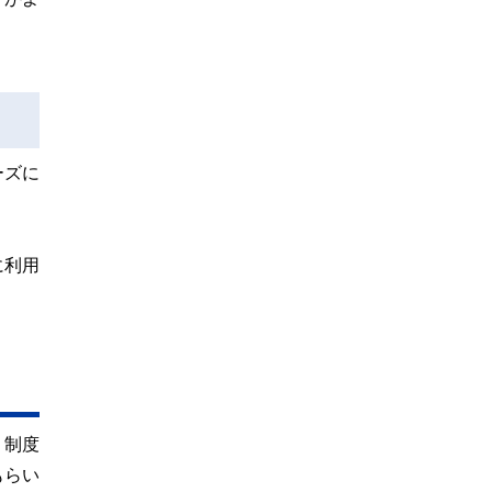
ーズに
に利用
う制度
もらい