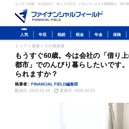
もうすぐ60歳。今は会社の「借り上げ社宅」に住んでいますが退職後は「地方都
人気
年収
相続
税金
年金
保険
トップ
>
老後
>
その他老後
もうすぐ60歳。今は会社の「借り
都市」でのんびり暮らしたいです。
られますか？
執筆者 :
FINANCIAL FIELD編集部
配信日:
2025.01.10
更新日:
2025.10.21