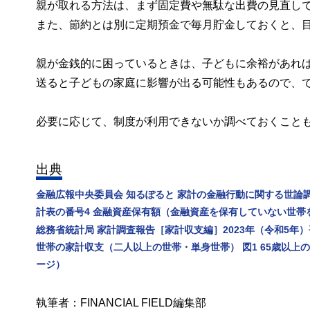
親が取れる方法は、まず固定費や無駄な出費の見直し
また、節約とは別に定期預金で毎月貯金しておくと、
親が金銭的に困っているときは、子どもに余裕があれ
送ると子どもの家庭に影響が出る可能性もあるので、
必要に応じて、制度が利用できないか調べておくこと
出典
金融広報中央委員会 知るぽると 家計の金融行動に関する世論
計表の番号4 金融資産保有額（金融資産を保有していない世帯
総務省統計局 家計調査報告［家計収支編］2023年（令和5年）平
世帯の家計収支（二人以上の世帯・単身世帯） 図1 65歳以上の
ージ）
執筆者：FINANCIAL FIELD編集部