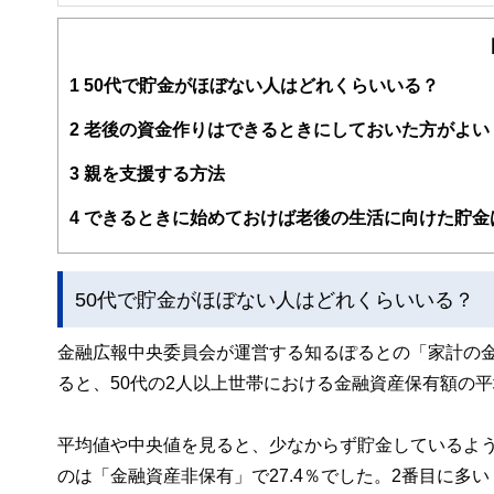
FinancialField編集部は、金融、経済に関する記
るようわかりやすく発信しています。
編集部のメンバーは、ファイナンシャルプランナーの資格
案から記事掲載まですべての工程に関わることで、読者目
1
50代で貯金がほぼない人はどれくらいいる？
FinancialFieldの特徴は、ファイナンシャルプラ
2
老後の資金作りはできるときにしておいた方がよい
ー、公認会計士、社会保険労務士、行政書士、投資アナリ
え、むずかしく感じられる年金や税金、相続、保険、ロー
3
親を支援する方法
このように編集経験豊富なメンバーと金融や経済に精通し
4
できるときに始めておけば老後の生活に向けた貯金
と、読み応えのあるコンテンツと確かな情報発信を実現し
私たちは、快適でより良い生活のアイデアを提供するお金
50代で貯金がほぼない人はどれくらいいる？
金融広報中央委員会が運営する知るぽるとの「家計の
ると、50代の2人以上世帯における金融資産保有額の平均
平均値や中央値を見ると、少なからず貯金しているよう
のは「金融資産非保有」で27.4％でした。2番目に多い