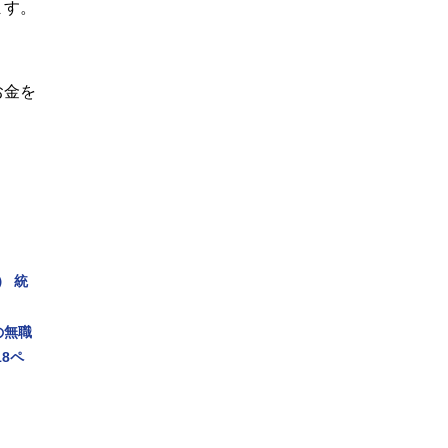
ます。
お金を
） 統
の無職
8ペ