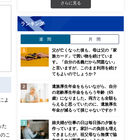
解でき
さらに見る
画立
ランキング
ンナ
週 間
月 間
迎
父が亡くなった後も、母は父の「家
こ
族カード」で買い物を続けていま
す。「自分の名義だから問題ない」
と言いますが、このまま利用を続け
てもよいのでしょうか？
遺族厚生年金をもらいながら、自分
の老齢厚生年金をもらう年齢（65
歳）になりました。両方とも全額も
によ
らえると思っていたのに、遺族厚生
年金が減るって損じゃないですか？
娘夫婦が仕事の日は毎日孫の夕飯を
った
作っています。家計への負担も増え
このこ
てきましたが、祖父母なら無償で協