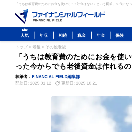
「うちは教育費のためにお金を使い切って貯金はない」という両親。50代になっ
人気
年収
相続
税金
年金
保険
トップ
>
老後
>
その他老後
「うちは教育費のためにお金を使い
った今からでも老後資金は作れるの
執筆者 :
FINANCIAL FIELD編集部
配信日:
2025.01.12
更新日:
2025.10.21