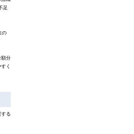
不足
在の
金額分
やすく
援する