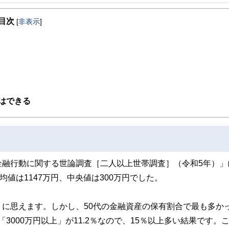
事を、日々の暮らしにどのような影響を与えるかという視点で、お金の知識がない方でも理
目次
[
非表示
]
取得者を中心に「お金や暮らし」に関する書籍・雑誌の編集経験者で構成され、企
線のコンテンツを追求しています。
ンナー、弁護士、税理士、宅地建物取引士、相続診断士、住宅ローンアドバイザー、DCプラ
スト、キャリアコンサルタントなど150名以上の有資格者を執筆者・監修者として
ンなどの話をわかりやすく発信している点です。
た執筆者・監修者による執筆体制を築くことで、内容のわかりやすさはもちろんの
はできる
ています。
のコンシェルジュを目指します。
金融行動に関する世論調査［二人以上世帯調査］（令和5年）」
値は1147万円、中央値は300万円でした。
に思えます。しかし、50代の金融資産の保有割合で最も多か
「3000万円以上」が11.2％なので、15％以上多い結果です。