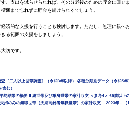
です。支出を減らせられれば、その分老後のための貯金に回せ
目標額まで忘れずに貯金を続けられるでしょう。
ば経済的な支援を行うことも検討します。ただし、無理に親へ
できる範囲の支援をしましょう。
も大切です。
調査［二人以上世帯調査］（令和3年以降） 各種分類別データ（令和5年
を含む）
均結果の概要 II 総世帯及び単身世帯の家計収支 ＜参考4＞ 65歳以上
夫婦のみの無職世帯（夫婦高齢者無職世帯）の家計収支 －2023年－（1