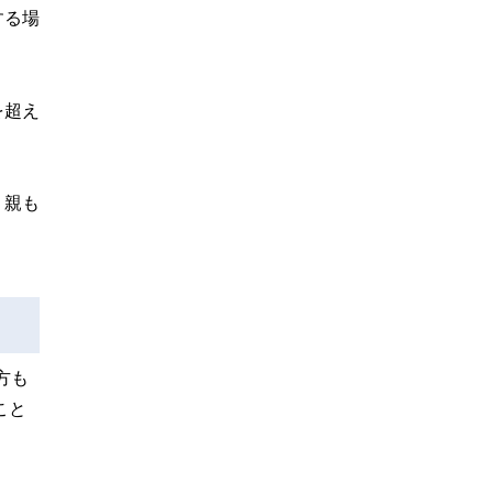
する場
を超え
、親も
方も
こと