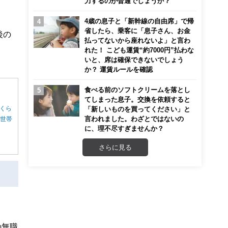
力するのが普通でしょうか？
4歳の息子と「新幹線の自由席」で帰
省したら、乗客に「息子さん、お金
後の
払ってないから座れないよ」と言わ
れた！ こども運賃“約7000円”払わな
いと、席は確保できないでしょう
か？ 運賃ルールを確認
食べる前のソフトクリームを落とし
てしまった息子。交換を依頼すると
くら
「新しいものを買ってください」と
言われました。わざとではないの
る世帯
に、理不尽すぎませんか？
さらに見る
の無職